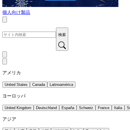
個人向け製品
検索
アメリカ
United States
Canada
Latinoamérica
ヨーロッパ
United Kingdom
Deutschland
España
Schweiz
France
Italia
S
アジア