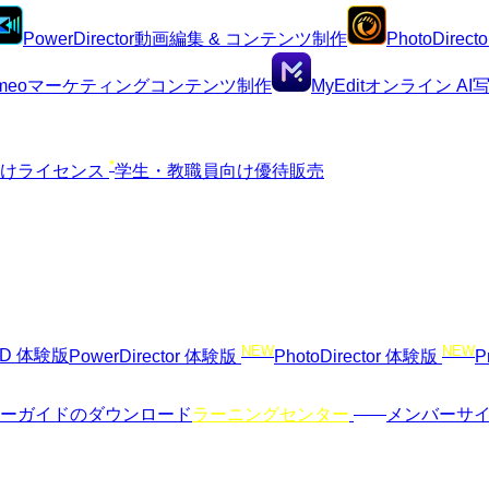
PowerDirector
動画編集 & コンテンツ制作
PhotoDirecto
meo
マーケティングコンテンツ制作
MyEdit
オンライン A
*
向けライセンス
学生・教職員向け優待販売
NEW
NEW
VD 体験版
PowerDirector 体験版
PhotoDirector 体験版
P
NEW
ーガイドのダウンロード
ラーニングセンター
メンバーサ