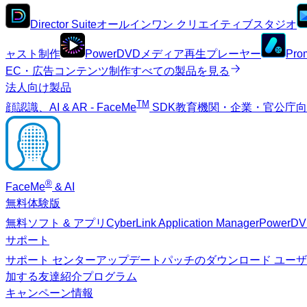
Director Suite
オールインワン クリエイティブスタジオ
ャスト制作
PowerDVD
メディア再生プレーヤー
Pro
EC・広告コンテンツ制作
すべての製品を見る
法人向け製品
TM
顔認識、AI & AR - FaceMe
SDK
教育機関・企業・官公庁
®
FaceMe
& AI
無料体験版
無料ソフト & アプリ
CyberLink Application Manager
PowerD
サポート
サポート センター
アップデートパッチのダウンロード
ユーザ
加する
友達紹介プログラム
キャンペーン情報