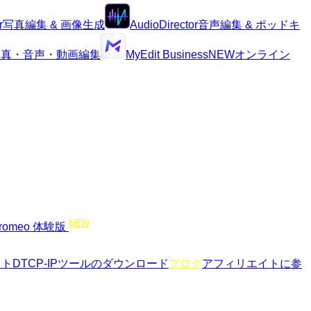
r
写真編集 & 画像生成
AudioDirector
音声編集 & ポッドキ
I写真・音声・動画編集
MyEdit Business
NEW
オンライン
NEW
romeo 体験版
イト
DTCP-IPツールのダウンロード
ブログ
アフィリエイトに参