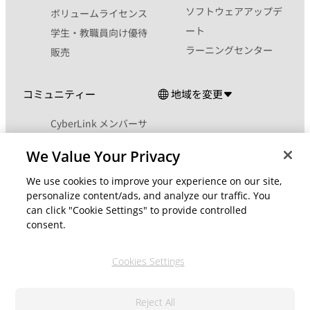
ソフトウェアアップデ
ボリュームライセンス
ート
学生・教職員向け優待
ラーニングセンター
販売
コミュニティー
地域を変更
CyberLink メンバーサ
イト
We Value Your Privacy
ブログ
We use cookies to improve your experience on our site,
公式ソーシャルメディア
personalize content/ads, and analyze our traffic. You
can click "Cookie Settings" to provide controlled
consent.
Cookies Settings
© 2026 CyberLink Corp. 無断複写・複製・転載を禁ず
Reject All