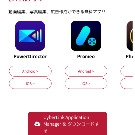
動画編集、写真編集、広告作成ができる無料アプリ
PowerDirector
Promeo
Pho
Android >
Android >
iOS >
iOS >
CyberLink Application
Manager を ダウンロードす
る