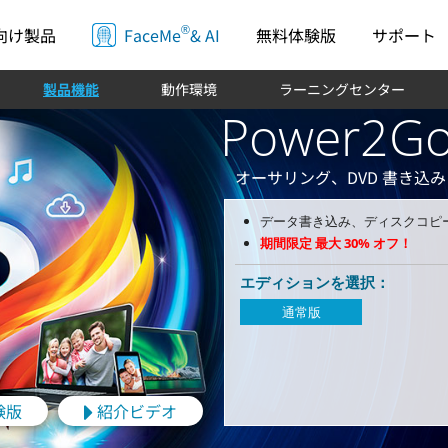
®
サポート
向け製品
FaceMe
& AI
無料体験版
製品機能
動作環境
ラーニングセンター
Power2Go
オーサリング、DVD 書き込み
データ書き込み、ディスクコピー
期間限定 最大 30% オフ！
エディションを選択：
通常版
験版
紹介ビデオ