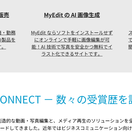
販売
MyEdit の AI 画像生成
籍・勤務
MyEdit ならソフトをインストールせず
の製品を
にオンラインで手軽に画像編集が可
す。
能！AI 技術で写真を安全かつ無料でイ
ラスト化できるサイトです。
Y・CONNECT － 数々の受賞
 は創造的な動画・写真編集と、メディア再生のソリューションを
ードしてきました。近年ではビジネスコミュニケーション向け