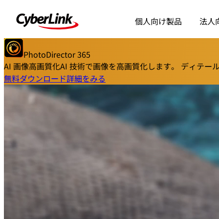
個人向け製品
法人
PhotoDirector 365
AI 画像高画質化
AI 技術で画像を高画質化します。 ディテ
無料ダウンロード
詳細をみる