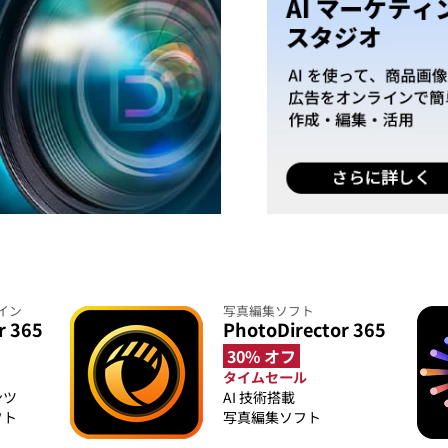
イン
写真編集ソフト
r 365
PhotoDirector 365
30% オフ
タイムセール
ンツ
AI 技術搭載
フト
写真編集ソフト