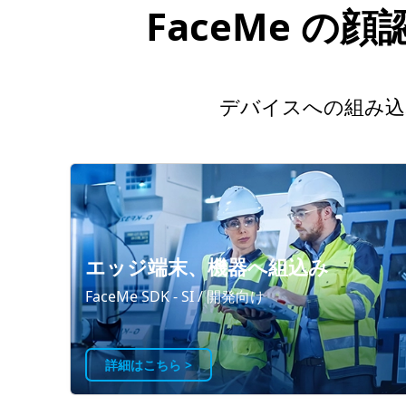
FaceMe 
デバイスへの組み込
エッジ端末、機器へ組込み
FaceMe SDK - SI / 開発向け
詳細はこちら >