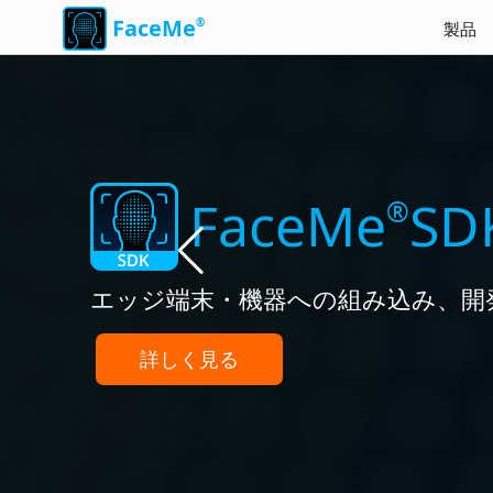
FaceMe
®
製品
FaceMe AIを活用し
FaceMe
SD
®
エッジ端末・機器への組み込み、開
詳しく見る