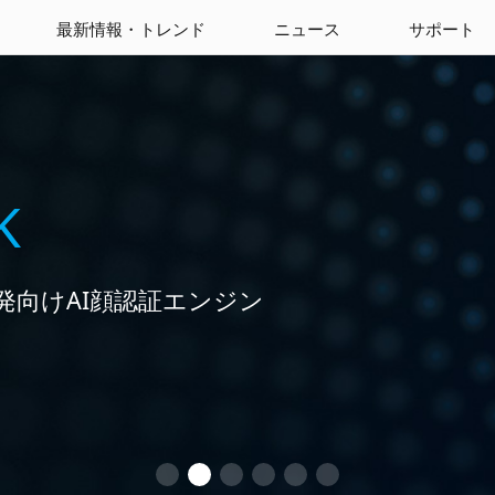
最新情報・トレンド
ニュース
サポート
た全方位型顔認証ソリューシ
K
発向けAI顔認証エンジン