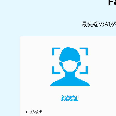
最先端のAI
顔認証
顔検出