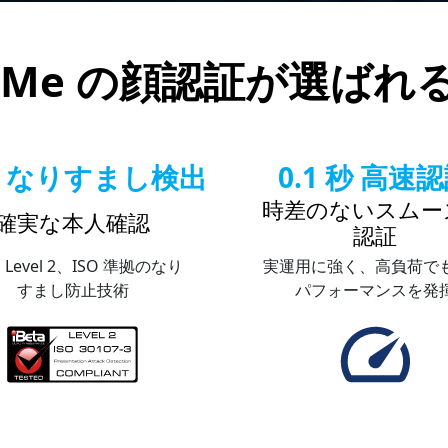
ceMe の顔認証が選ばれ
なりすまし検出
0.1 秒 高速
時差のないスムー
確実な本人確認
認証
ta Level 2、ISO 準拠のなり
実運用に強く、高負荷で
すまし防止技術
パフォーマンスを発