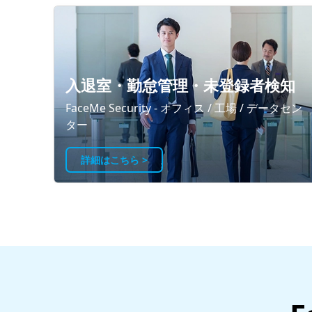
入退室・勤怠管理・未登録者検知
FaceMe Security - オフィス / 工場 / データセン
ター
詳細はこちら >