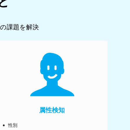
と
場の課題を解決
属性検知
性別