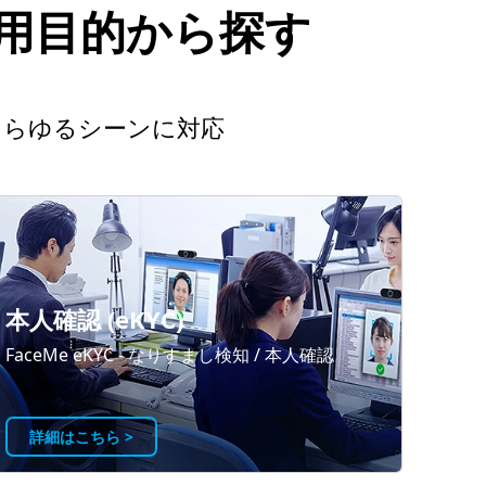
利用目的から探す
あらゆるシーンに対応
本人確認 (eKYC)
FaceMe eKYC - なりすまし検知 / 本人確認
詳細はこちら >