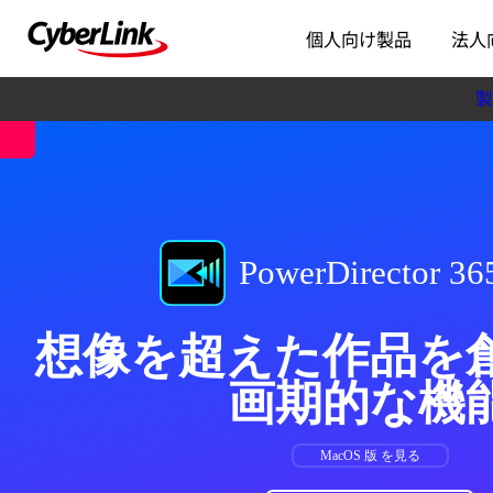
個人向け製品
法人
製
PowerDirector 36
想像を超えた作品を
画期的な機
MacOS 版 を見る