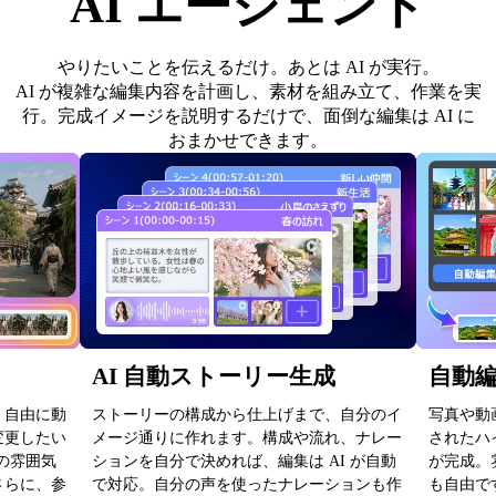
AI エージェント
やりたいことを伝えるだけ。あとは AI が実行。
AI が複雑な編集内容を計画し、素材を組み立て、作業を実
行。完成イメージを説明するだけで、面倒な編集は AI に
おまかせできます。
AI 自動ストーリー生成
自動
、自由に動
ストーリーの構成から仕上げまで、自分のイ
写真や動
変更したい
メージ通りに作れます。構成や流れ、ナレー
されたハ
の雰囲気
ションを自分で決めれば、編集は AI が自動
が完成。
さらに、参
で対応。自分の声を使ったナレーションも作
も自由で