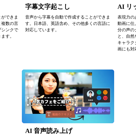
字幕文字起こし
AI 
とができま
音声から字幕を自動で作成することができま
表現力の
ま複数の言
す。日本語、英語含め、その他多くの言語に
動画に仕
プシンクで
対応しています。
分の声の
きます。
と、自然
キャラク
画にも対
AI 音声読み上げ