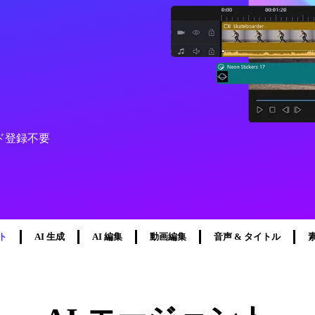
ド登録不要
ト
AI 生成
AI 編集
動画編集
音声 & タイトル