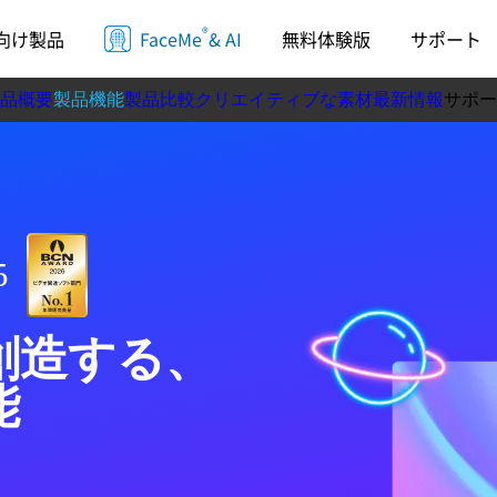
®
向け製品
FaceMe
& AI
無料体験版
サポート
品概要
製品機能
製品比較
クリエイティブな素材
最新情報
サポー
ラー
動作
5
創造する、
能