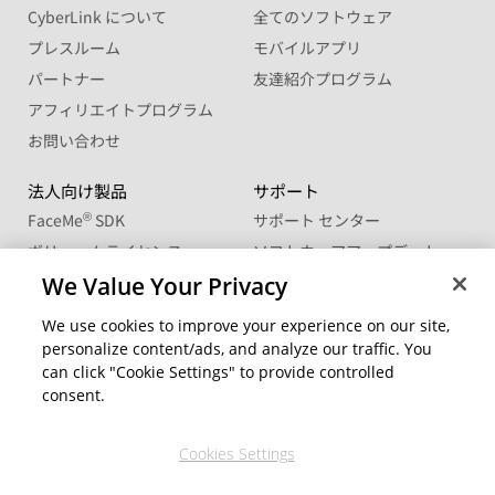
CyberLink について
全てのソフトウェア
プレスルーム
モバイルアプリ
パートナー
友達紹介プログラム
アフィリエイトプログラム
お問い合わせ
法人向け製品
サポート
®
FaceMe
SDK
サポート センター
ボリュームライセンス
ソフトウェアアップデート
学生・教職員向け優待販売
We Value Your Privacy
ラーニングセンター
We use cookies to improve your experience on our site,
コミュニティー
地域を変更
personalize content/ads, and analyze our traffic. You
CyberLink メンバーサイト
can click "Cookie Settings" to provide controlled
ブログ
consent.
公式ソーシャルメディア
Cookies Settings