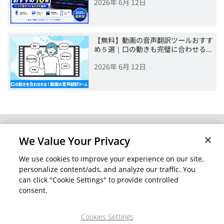
2026年 6月 12日
【無料】動画の音声翻訳ツールおすす
め５選｜口の動きも完璧に合わせる…
2026年 6月 12日
ホーム
ブログ
We Value Your Privacy
会社情報
個人向け製品
CyberLink について
全てのソフトウェア
We use cookies to improve your experience on our site,
personalize content/ads, and analyze our traffic. You
プレスルーム
モバイルアプリ
can click "Cookie Settings" to provide controlled
パートナー
友達紹介プログラム
consent.
アフィリエイトプログラム
お問い合わせ
Cookies Settings