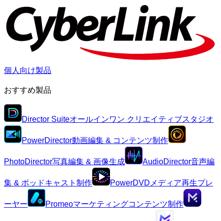
個人向け製品
おすすめ製品
Director Suite
オールインワン クリエイティブスタジオ
PowerDirector
動画編集 & コンテンツ制作
PhotoDirector
写真編集 & 画像生成
AudioDirector
音声編
集 & ポッドキャスト制作
PowerDVD
メディア再生プレ
ーヤー
Promeo
マーケティングコンテンツ制作