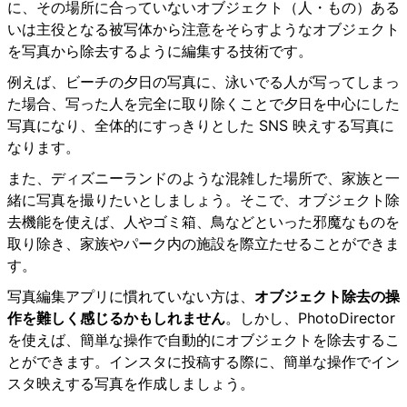
に、その場所に合っていないオブジェクト（人・もの）ある
いは主役となる被写体から注意をそらすようなオブジェクト
を写真から除去するように編集する技術です。
例えば、ビーチの夕日の写真に、泳いでる人が写ってしまっ
た場合、写った人を完全に取り除くことで夕日を中心にした
写真になり、全体的にすっきりとした SNS 映えする写真に
なります。
また、ディズニーランドのような混雑した場所で、家族と一
緒に写真を撮りたいとしましょう。そこで、オブジェクト除
去機能を使えば、人やゴミ箱、鳥などといった邪魔なものを
取り除き、家族やパーク内の施設を際立たせることができま
す。
写真編集アプリに慣れていない方は、
オブジェクト除去の操
作を難しく感じるかもしれません
。しかし、PhotoDirector
を使えば、簡単な操作で自動的にオブジェクトを除去するこ
とができます。インスタに投稿する際に、簡単な操作でイン
スタ映えする写真を作成しましょう。