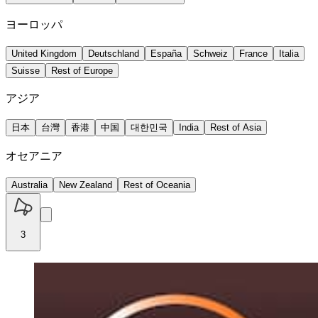
ヨーロッパ
United Kingdom
Deutschland
España
Schweiz
France
Italia
Suisse
Rest of Europe
アジア
日本
台灣
香港
中国
대한민국
India
Rest of Asia
オセアニア
Australia
New Zealand
Rest of Oceania
3