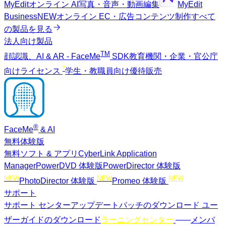
MyEdit
オンライン AI写真・音声・動画編集
MyEdit
Business
NEW
オンライン EC・広告コンテンツ制作
すべて
の製品を見る
法人向け製品
TM
顔認識、AI & AR - FaceMe
SDK
教育機関・企業・官公庁
*
向けライセンス
学生・教職員向け優待販売
®
FaceMe
& AI
無料体験版
無料ソフト & アプリ
CyberLink Application
Manager
PowerDVD 体験版
PowerDirector 体験版
NEW
NEW
NEW
PhotoDirector 体験版
Promeo 体験版
サポート
サポート センター
アップデートパッチのダウンロード
ユー
NEW
ザーガイドのダウンロード
ラーニングセンター
メンバ