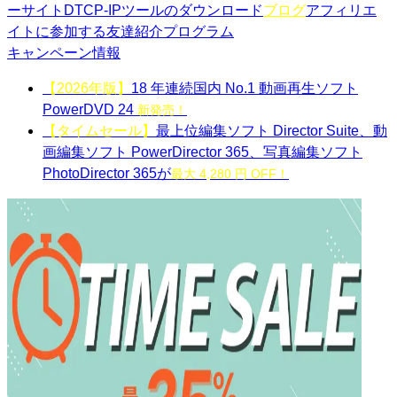
ーサイト
DTCP-IPツールのダウンロード
ブログ
アフィリエ
イトに参加する
友達紹介プログラム
キャンペーン情報
【2026年版】
18 年連続国内 No.1 動画再生ソフト
PowerDVD 24
新発売！
【タイムセール】
最上位編集ソフト Director Suite、動
画編集ソフト PowerDirector 365、写真編集ソフト
PhotoDirector 365が
最大 4,280 円 OFF！