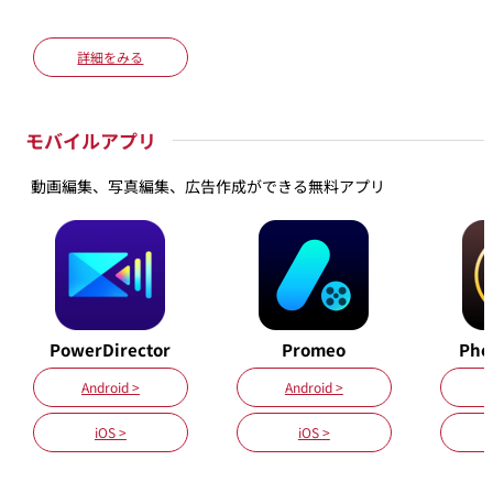
詳細をみる
モバイルアプリ
動画編集、写真編集、広告作成ができる無料アプリ
PowerDirector
Promeo
Pho
Android >
Android >
iOS >
iOS >