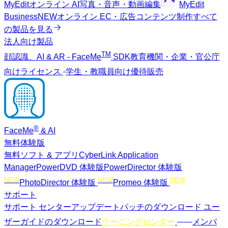
MyEdit
オンライン AI写真・音声・動画編集
MyEdit
Business
NEW
オンライン EC・広告コンテンツ制作
すべて
の製品を見る
法人向け製品
TM
顔認識、AI & AR - FaceMe
SDK
教育機関・企業・官公庁
*
向けライセンス
学生・教職員向け優待販売
®
FaceMe
& AI
無料体験版
無料ソフト & アプリ
CyberLink Application
Manager
PowerDVD 体験版
PowerDirector 体験版
NEW
NEW
NEW
PhotoDirector 体験版
Promeo 体験版
サポート
サポート センター
アップデートパッチのダウンロード
ユー
NEW
ザーガイドのダウンロード
ラーニングセンター
メンバ