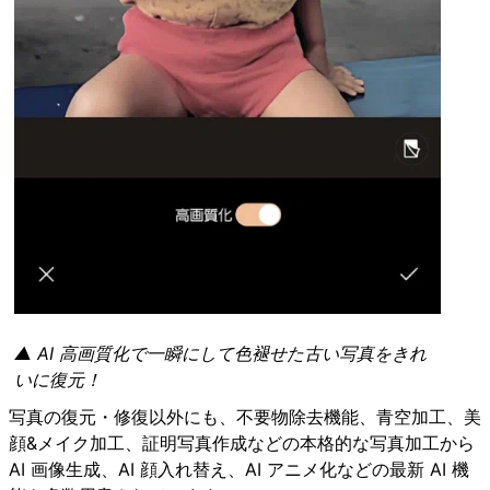
▲ AI 高画質化で一瞬にして色褪せた古い写真をきれ
いに復元！
写真の復元・修復以外にも、不要物除去機能、青空加工、美
顔&メイク加工、証明写真作成などの本格的な写真加工から
AI 画像生成、AI 顔入れ替え、AI アニメ化などの最新 AI 機