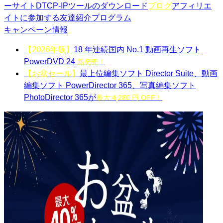
ーサイト
DTCP-IPツールのダウンロード
ブログ
アフィリエ
イトに参加する
友達紹介プログラム
キャンペーン情報
【2026年版】
18 年連続国内 No.1 動画再生ソフト
PowerDVD 24
新発売！
【お盆セール】
最上位編集ソフト Director Suite、動画
編集ソフト PowerDirector 365、写真編集ソフト
PhotoDirector 365が
最大 4,280 円 OFF！