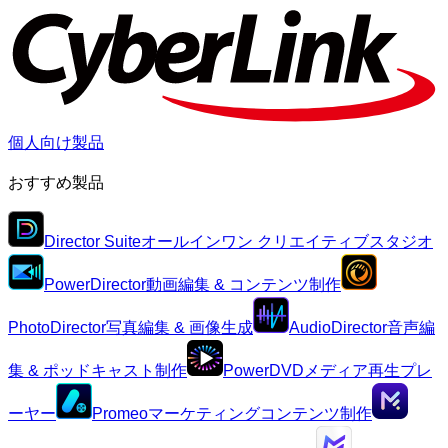
個人向け製品
おすすめ製品
Director Suite
オールインワン クリエイティブスタジオ
PowerDirector
動画編集 & コンテンツ制作
PhotoDirector
写真編集 & 画像生成
AudioDirector
音声編
集 & ポッドキャスト制作
PowerDVD
メディア再生プレ
ーヤー
Promeo
マーケティングコンテンツ制作