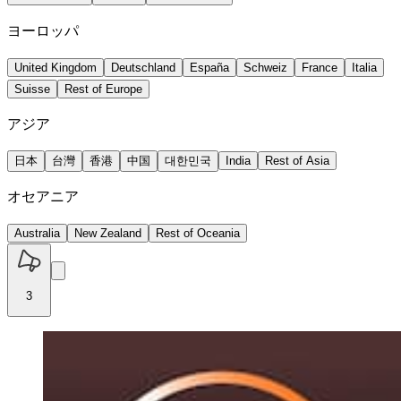
ヨーロッパ
United Kingdom
Deutschland
España
Schweiz
France
Italia
Suisse
Rest of Europe
アジア
日本
台灣
香港
中国
대한민국
India
Rest of Asia
オセアニア
Australia
New Zealand
Rest of Oceania
3