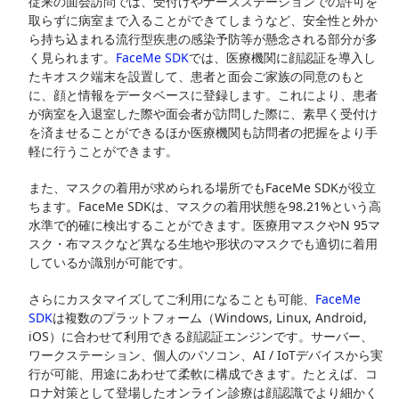
従来の面会訪問では、受付けやナースステーションでの許可を
取らずに病室まで入ることができてしまうなど、安全性と外か
ら持ち込まれる流行型疾患の感染予防等が懸念される部分が多
く見られます。
FaceMe SDK
では、医療機関に顔認証を導入し
たキオスク端末を設置して、患者と面会ご家族の同意のもと
に、顔と情報をデータベースに登録します。これにより、患者
が病室を入退室した際や面会者が訪問した際に、素早く受付け
を済ませることができるほか医療機関も訪問者の把握をより手
軽に行うことができます。
また、マスクの着用が求められる場所でもFaceMe SDKが役立
ちます。FaceMe SDKは、マスクの着用状態を98.21%という高
水準で的確に検出することができます。医療用マスクやN 95マ
スク・布マスクなど異なる生地や形状のマスクでも適切に着用
しているか識別が可能です。
さらにカスタマイズしてご利用になることも可能、
FaceMe
SDK
は複数のプラットフォーム（Windows, Linux, Android,
iOS）に合わせて利用できる顔認証エンジンです。サーバー、
ワークステーション、個人のパソコン、AI / IoTデバイスから実
行が可能、用途にあわせて柔軟に構成できます。たとえば、コ
ロナ対策として登場したオンライン診療は顔認識でより細かく