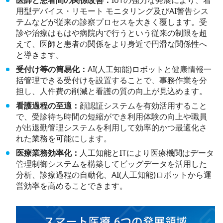
医師と患者間の関係改善：
IoTの強力な発展により、着
用型デバイス・リモート モニタリング及びAI警告シス
テムなどが従来の診察プロセスを大きく覆します。受
診や治療はもはや病院内で行うという従来の制限を超
えて、医師と患者の関係をより身近で円滑な関係性へ
と導きます。
受付け等の簡易化：
AI(人工知能)ロボットと健康情報一
括管理できる受付けを設置することで、事務作業を分
担し、人件費の削減と看護の質の向上が見込めます。
看護過程の至適：
顔認証システムを有効活用すること
で、受診待ち時間の短縮ができ利用体験の向上や職員
が出退勤管理システムを利用して効率的かつ最適化さ
れた業務を可能にします。
医療業務効率化：
人工知能とITにより医療機関はデータ
管理制御システムを構築してビッグデータを活用した
分析、診療過程の自動化、AI(人工知能)ロボットから運
営効率を高めることできます。