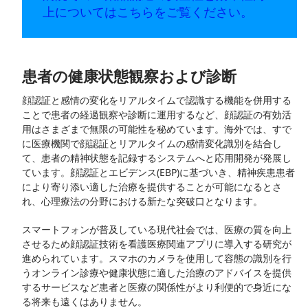
上についてはこちらをご覧ください。
患者の健康状態観察および診断
顔認証と感情の変化をリアルタイムで認識する機能を併用する
ことで患者の経過観察や診断に運用するなど、顔認証の有効活
用はさまざまで無限の可能性を秘めています。海外では、すで
に医療機関で顔認証とリアルタイムの感情変化識別を結合し
て、患者の精神状態を記録するシステムへと応用開発が発展し
ています。顔認証とエビデンス(EBP)に基づいき、精神疾患患者
により寄り添い適した治療を提供することが可能になるとさ
れ、心理療法の分野における新たな突破口となります。
スマートフォンが普及している現代社会では、医療の質を向上
させるため顔認証技術を看護医療関連アプリに導入する研究が
進められています。スマホのカメラを使用して容態の識別を行
うオンライン診療や健康状態に適した治療のアドバイスを提供
するサービスなど患者と医療の関係性がより利便的で身近にな
る将来も遠くはありません。