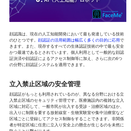
顔認識は、現在の人工知能開発において最も発達している技術
のひとつです。
顔認証の活用範囲は幅広く多くの目的に応用
で
きます。また、現存するすべての生体認証技術の中で最も安全
かつ最速であるとされています。個人利用として一般的な顔認
証決済や顔認証によるアクセス制御等に加え、さらに次の6つ
の分野に顔認証システムを適用できます。
立入禁止区域の安全管理
顔認証がもっとも利用されているのが、異なる分野における立
入禁止区域のセキュリティ管理です。医療施設内の複雑な立入
区域に対応して、一般市民が出入する受診・治療区域のほか、
出入りに制限を要する放射線室・生物実験室や集中治療室など
区域ごとに登録してアクセス制御をすることできます。非関係
者が特定区域に任意に立入り安全上の懸念が生じるのを未然に
防ぐことに繋がります。