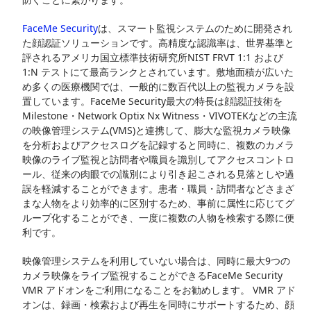
FaceMe Security
は、スマート監視システムのために開発され
た顔認証ソリューションです。高精度な認識率は、世界基準と
評されるアメリカ国立標準技術研究所NIST FRVT 1:1 および
1:N テストにて最高ランクとされています。敷地面積が広いた
め多くの医療機関では、一般的に数百代以上の監視カメラを設
置しています。FaceMe Security最大の特長は顔認証技術を
Milestone・Network Optix Nx Witness・VIVOTEKなどの主流
の映像管理システム(VMS)と連携して、膨大な監視カメラ映像
を分析およびアクセスログを記録すると同時に、複数のカメラ
映像のライブ監視と訪問者や職員を識別してアクセスコントロ
ール、従来の肉眼での識別により引き起こされる見落としや過
誤を軽減することができます。患者・職員・訪問者などさまざ
まな人物をより効率的に区別するため、事前に属性に応じてグ
ループ化することができ、一度に複数の人物を検索する際に便
利です。
映像管理システムを利用していない場合は、同時に最大9つの
カメラ映像をライブ監視することができるFaceMe Security
VMR アドオンをご利用になることをお勧めします。 VMR アド
オンは、録画・検索および再生を同時にサポートするため、顔