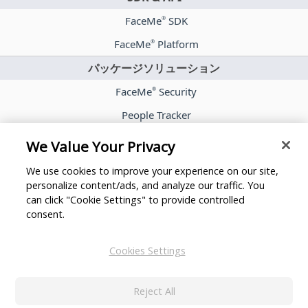
FaceMe
SDK
®
FaceMe
Platform
®
パッケージソリューション
FaceMe
Security
®
People Tracker
FaceMe
eKYC
®
We Value Your Privacy
導入事例
We use cookies to improve your experience on our site,
コラム・トレンド
personalize content/ads, and analyze our traffic. You
can click "Cookie Settings" to provide controlled
プレスルーム
consent.
パートナー
Cookies Settings
CyberLink について
FaceMe についてのお問い合わせ
Reject All