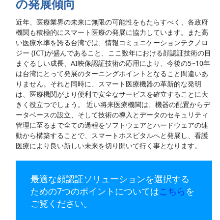
の発展傾向
近年、医療業界の未来に無限の可能性をもたらすべく、各政府
機関も積極的にスマート医療の発展に協力しています。また高
い医療水準を誇る台湾では、情報コミュニケーションテクノロ
ジー (ICT)が盛んであること、ここ数年における顔認証技術の目
まぐるしい成長、AI映像認証技術の応用により、今後の5~10年
は台湾にとって発展のターニングポイントとなること間違いあ
りません。それと同時に、スマート医療機器の革新的な発明
は、医療機関がより便利で安全なサービスを確立することに大
きく役立つでしょう。 近い将来医療機関は、機器の配置からデ
ータベースの設立、そして技術の導入とデータのセキュリティ
管理に至るまで全ての過程をソフトウェアとハードウェアの連
動から構築することで、スマートホスピタルへと発展し、看護
医療により良い新しい未来を切り開いて行く事となります。
最適な顔認証ソリューションを選択する
ための7つのポイントについては
こちら
を
ご覧ください。