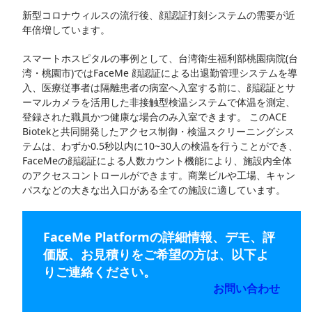
新型コロナウィルスの流行後、顔認証打刻システムの需要が近
年倍増しています。
スマートホスピタルの事例として、台湾衛生福利部桃園病院(台
湾・桃園市)ではFaceMe 顔認証による出退勤管理システムを導
入、医療従事者は隔離患者の病室へ入室する前に、顔認証とサ
ーマルカメラを活用した非接触型検温システムで体温を測定、
登録された職員かつ健康な場合のみ入室できます。 このACE
Biotekと共同開発したアクセス制御・検温スクリーニングシス
テムは、わずか0.5秒以内に10~30人の検温を行うことができ、
FaceMeの顔認証による人数カウント機能により、施設内全体
のアクセスコントロールができます。商業ビルや工場、キャン
パスなどの大きな出入口がある全ての施設に適しています。
FaceMe Platformの詳細情報、デモ、評
価版、お見積りをご希望の方は、以下よ
りご連絡ください。
お問い合わせ