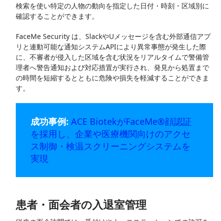
検索を使い特定の人物の動向を指定した日付・時刻・区域別に
確認することができます。
FaceMe Security は、SlackやUメッセージを含む外部通信アプ
リと連動可能な通知システムAPIにより異常事態が発生した際
に、不審者が侵入した区域を含む状況をリアルタイムで警備管
理者へ警告通知および対応措置が実行され、発見から処置まで
の時間を短縮するとともに危険や損失を軽減することができま
す。
成功事例:
ACE BiotekがFaceMe®顔認証
を採用し、企業や医療機関向けのアクセ
ス制御・検温スクリーニングシステムを
実現
患者・面会者の入退室管理