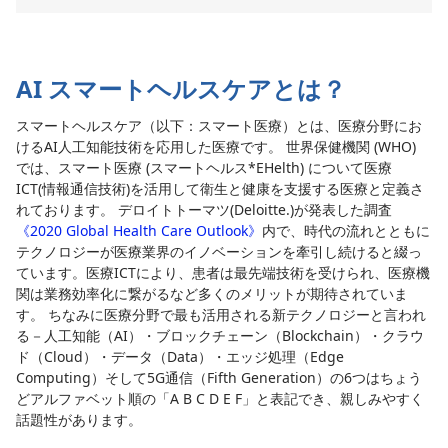
AI スマートヘルスケアとは？
スマートヘルスケア（以下：スマート医療）とは、医療分野にお
けるAI人工知能技術を応用した医療です。 世界保健機関 (WHO)
では、スマート医療 (スマートヘルス*EHelth) について医療
ICT(情報通信技術)を活用して衛生と健康を支援する医療と定義さ
れております。 デロイトトーマツ(Deloitte.)が発表した調査
《2020 Global Health Care Outlook》
内で、時代の流れとともに
テクノロジーが医療業界のイノベーションを牽引し続けると綴っ
ています。医療ICTにより、患者は最先端技術を受けられ、医療機
関は業務効率化に繋がるなど多くのメリットが期待されていま
す。 ちなみに医療分野で最も活用される新テクノロジーと言われ
る－人工知能（AI）・ブロックチェーン（Blockchain）・クラウ
ド（Cloud）・データ（Data）・エッジ処理（Edge
Computing）そして5G通信（Fifth Generation）の6つはちょう
どアルファベット順の「A B C D E F」と表記でき、親しみやすく
話題性があります。