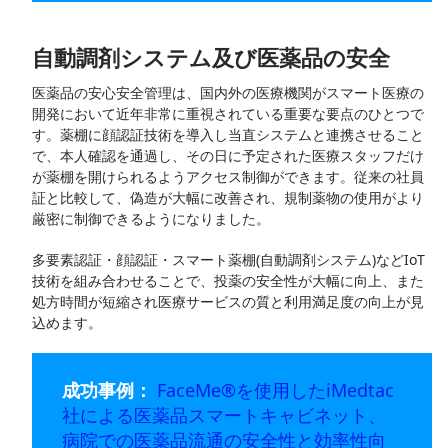
自動調剤システム及び医薬品の安全
医薬品の安心安全管理は、国内外の医療機関がスマート医療の
開発において近年非常に重視されている重要な要点のひとつで
す。薬棚に顔認証技術を導入し当直システムと連携させること
で、本人確認を通過し、その日に予定された医療スタッフだけ
が薬棚を開けられるようアクセス制御ができます。従来の社員
証と比較して、偽造が大幅に改善され、規制薬物の使用がより
厳密に制御できるようになりました。
多要素認証・顔認証・スマート薬棚(自動調剤システム)などIoT
技術を組み合わせることで、投薬の安全性が大幅に向上、また
処方時間が短縮され医療サービスの質と利用満足度の向上が見
込めます。
成功事例：
FaceMe®を使用したiMedtac
社による医薬品スマートキャビネット、
病院での医薬品流通の安全性と効率性向