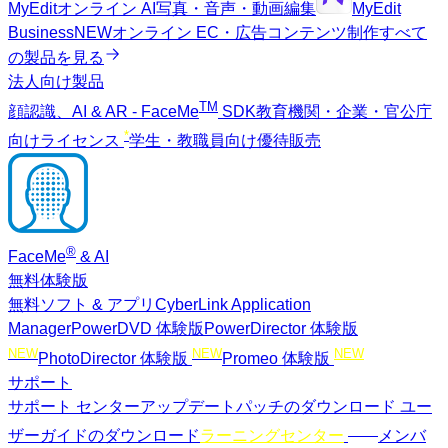
MyEdit
オンライン AI写真・音声・動画編集
MyEdit
Business
NEW
オンライン EC・広告コンテンツ制作
すべて
の製品を見る
法人向け製品
TM
顔認識、AI & AR - FaceMe
SDK
教育機関・企業・官公庁
*
向けライセンス
学生・教職員向け優待販売
®
FaceMe
& AI
無料体験版
無料ソフト & アプリ
CyberLink Application
Manager
PowerDVD 体験版
PowerDirector 体験版
NEW
NEW
NEW
PhotoDirector 体験版
Promeo 体験版
サポート
サポート センター
アップデートパッチのダウンロード
ユー
NEW
ザーガイドのダウンロード
ラーニングセンター
メンバ