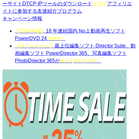
ーサイト
DTCP-IPツールのダウンロード
ブログ
アフィリエ
イトに参加する
友達紹介プログラム
キャンペーン情報
【2026年版】
18 年連続国内 No.1 動画再生ソフト
PowerDVD 24
新発売！
【タイムセール】
最上位編集ソフト Director Suite、動
画編集ソフト PowerDirector 365、写真編集ソフト
PhotoDirector 365が
最大 4,280 円 OFF！