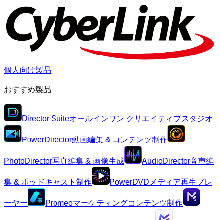
個人向け製品
おすすめ製品
Director Suite
オールインワン クリエイティブスタジオ
PowerDirector
動画編集 & コンテンツ制作
PhotoDirector
写真編集 & 画像生成
AudioDirector
音声編
集 & ポッドキャスト制作
PowerDVD
メディア再生プレ
ーヤー
Promeo
マーケティングコンテンツ制作