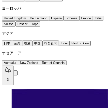
ヨーロッパ
United Kingdom
Deutschland
España
Schweiz
France
Italia
Suisse
Rest of Europe
アジア
日本
台灣
香港
中国
대한민국
India
Rest of Asia
オセアニア
Australia
New Zealand
Rest of Oceania
3