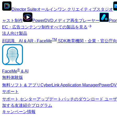
Director Suite
オールインワン クリエイティブスタジオ
ャスト制作
PowerDVD
メディア再生プレーヤー
Pro
EC・広告コンテンツ制作
すべての製品を見る
法人向け製品
TM
顔認識、AI & AR - FaceMe
SDK
教育機関・企業・官公庁
®
FaceMe
& AI
無料体験版
無料ソフト & アプリ
CyberLink Application Manager
PowerD
サポート
サポート センター
アップデートパッチのダウンロード
ユーザ
加する
友達紹介プログラム
キャンペーン情報