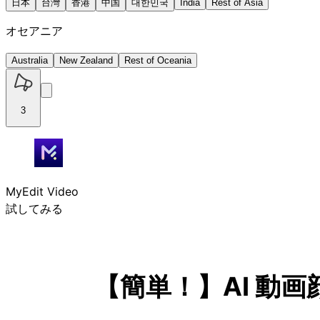
日本
台灣
香港
中国
대한민국
India
Rest of Asia
オセアニア
Australia
New Zealand
Rest of Oceania
3
MyEdit Video
試してみる
【簡単！】AI 動