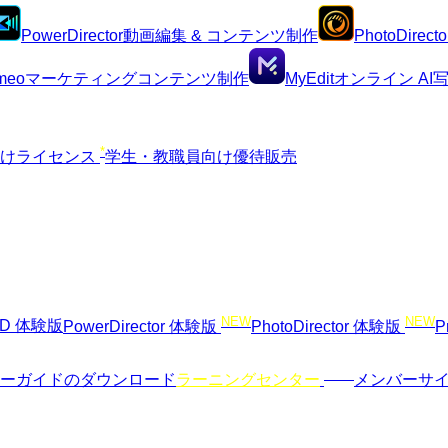
PowerDirector
動画編集 & コンテンツ制作
PhotoDirecto
meo
マーケティングコンテンツ制作
MyEdit
オンライン A
*
向けライセンス
学生・教職員向け優待販売
NEW
NEW
VD 体験版
PowerDirector 体験版
PhotoDirector 体験版
P
NEW
ーガイドのダウンロード
ラーニングセンター
メンバーサ