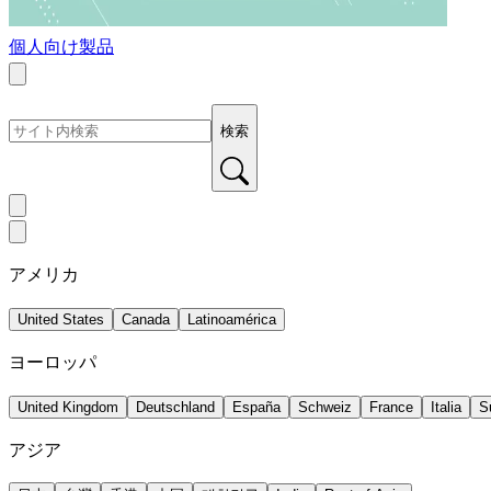
個人向け製品
検索
アメリカ
United States
Canada
Latinoamérica
ヨーロッパ
United Kingdom
Deutschland
España
Schweiz
France
Italia
S
アジア