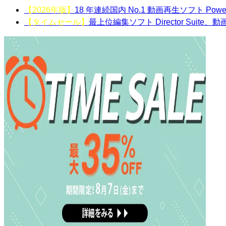
【2026年版】
18 年連続国内 No.1 動画再生ソフト Powe
【タイムセール】
最上位編集ソフト Director Suite、動画