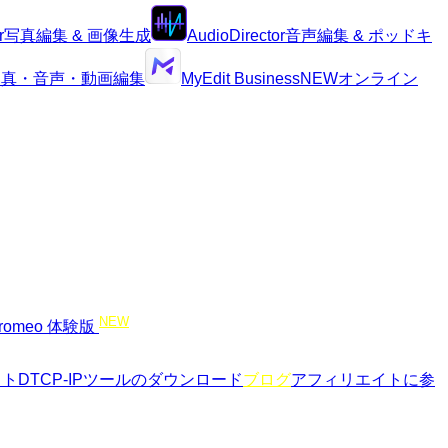
r
写真編集 & 画像生成
AudioDirector
音声編集 & ポッドキ
I写真・音声・動画編集
MyEdit Business
NEW
オンライン
NEW
romeo 体験版
イト
DTCP-IPツールのダウンロード
ブログ
アフィリエイトに参