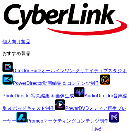
個人向け製品
おすすめ製品
Director Suite
オールインワン クリエイティブスタジオ
PowerDirector
動画編集 & コンテンツ制作
PhotoDirector
写真編集 & 画像生成
AudioDirector
音声編
集 & ポッドキャスト制作
PowerDVD
メディア再生プレ
ーヤー
Promeo
マーケティングコンテンツ制作