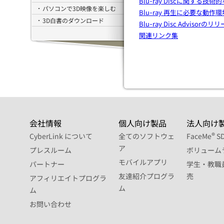
Blu-ray Discに関する技術
パソコンで3D映像を楽しむ
Blu-ray 再生に必要な動作環
3D白書のダウンロード
Blu-ray Disc Advisorの
関連リンク集
会社情報
個人向け製品
法人向け
®
CyberLink について
全てのソフトウェ
FaceMe
S
ア
プレスルーム
ボリューム
モバイルアプリ
パートナー
学生・教職
友達紹介プログラ
売
アフィリエイトプログラ
ム
ム
お問い合わせ