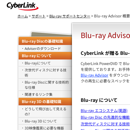
>
>
> Blu-ray Advisor 概要
ホーム
サポート
Blu-ray サポートセンター
Blu-ray Advi
Blu-ray Discの基礎知識
Adviserのダウンロード
CyberLink が贈る B
Blu-ray について
Blu-rayについて
CyberLink PowerDV
を提供しております。お手持ちのパ
次世代ディスクに対する技
Blu-ray Advisor
をダウンロード
術
クの再生に必要なスペックを
Blu-ray Discに関する技術的
な仕様
関連するリンク集
Blu-ray について
Blu-ray 3D の基礎知識
どうして飛び出して見える
Blu-ray エコシステム(英語)
の?
Blu-ray Disc の先進的な機能
Blu-ray 3D について
次世代ディスクに対する技術
3D映像鑑賞に必要な機器