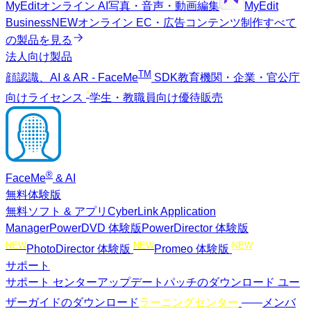
MyEdit
オンライン AI写真・音声・動画編集
MyEdit
Business
NEW
オンライン EC・広告コンテンツ制作
すべて
の製品を見る
法人向け製品
TM
顔認識、AI & AR - FaceMe
SDK
教育機関・企業・官公庁
*
向けライセンス
学生・教職員向け優待販売
®
FaceMe
& AI
無料体験版
無料ソフト & アプリ
CyberLink Application
Manager
PowerDVD 体験版
PowerDirector 体験版
NEW
NEW
NEW
PhotoDirector 体験版
Promeo 体験版
サポート
サポート センター
アップデートパッチのダウンロード
ユー
NEW
ザーガイドのダウンロード
ラーニングセンター
メンバ