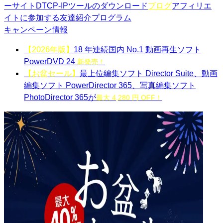
ーサイト
DTCP-IPツールのダウンロード
ブログ
アフィリエ
イトに参加する
友達紹介プログラム
キャンペーン情報
【2026年版】
18 年連続国内 No.1 動画再生ソフト
PowerDVD 24
新発売！
【お盆セール】
最上位編集ソフト Director Suite、動画
編集ソフト PowerDirector 365、写真編集ソフト
PhotoDirector 365が
最大 4,280 円 OFF！