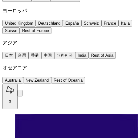
ヨーロッパ
United Kingdom
Deutschland
España
Schweiz
France
Italia
Suisse
Rest of Europe
アジア
日本
台灣
香港
中国
대한민국
India
Rest of Asia
オセアニア
Australia
New Zealand
Rest of Oceania
3