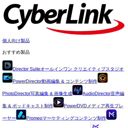
個人向け製品
おすすめ製品
Director Suite
オールインワン クリエイティブスタジオ
PowerDirector
動画編集 & コンテンツ制作
PhotoDirector
写真編集 & 画像生成
AudioDirector
音声編
集 & ポッドキャスト制作
PowerDVD
メディア再生プレ
ーヤー
Promeo
マーケティングコンテンツ制作