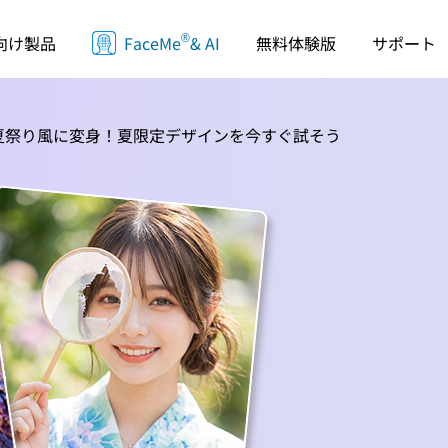
®
サポート
向け製品
FaceMe
& AI
無料体験版
夏祭り風に変身！夏限定デザインを今すぐ試そう