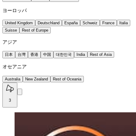
ヨーロッパ
United Kingdom
Deutschland
España
Schweiz
France
Italia
Suisse
Rest of Europe
アジア
日本
台灣
香港
中国
대한민국
India
Rest of Asia
オセアニア
Australia
New Zealand
Rest of Oceania
3