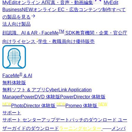
MyEdit
オンライン AI写真・音声・動画編集
MyEdit
Business
NEW
オンライン EC・広告コンテンツ制作
すべて
の製品を見る
法人向け製品
TM
顔認識、AI & AR - FaceMe
SDK
教育機関・企業・官公庁
*
向けライセンス
学生・教職員向け優待販売
®
FaceMe
& AI
無料体験版
無料ソフト & アプリ
CyberLink Application
Manager
PowerDVD 体験版
PowerDirector 体験版
NEW
NEW
NEW
PhotoDirector 体験版
Promeo 体験版
サポート
サポート センター
アップデートパッチのダウンロード
ユー
NEW
ザーガイドのダウンロード
ラーニングセンター
メンバ