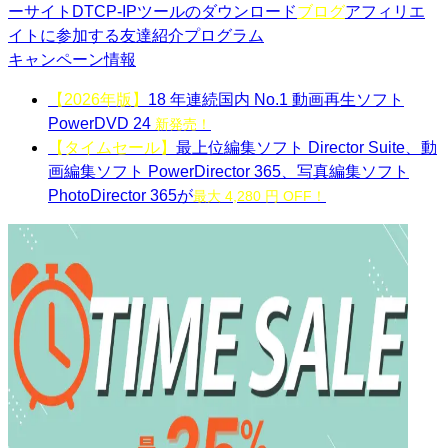
ーサイト
DTCP-IPツールのダウンロード
ブログ
アフィリエ
イトに参加する
友達紹介プログラム
キャンペーン情報
【2026年版】
18 年連続国内 No.1 動画再生ソフト
PowerDVD 24
新発売！
【タイムセール】
最上位編集ソフト Director Suite、動
画編集ソフト PowerDirector 365、写真編集ソフト
PhotoDirector 365が
最大 4,280 円 OFF！