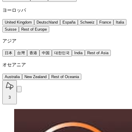
ヨーロッパ
United Kingdom
Deutschland
España
Schweiz
France
Italia
Suisse
Rest of Europe
アジア
日本
台灣
香港
中国
대한민국
India
Rest of Asia
オセアニア
Australia
New Zealand
Rest of Oceania
3