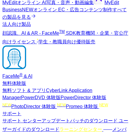
MyEdit
オンライン AI写真・音声・動画編集
MyEdit
Business
NEW
オンライン EC・広告コンテンツ制作
すべて
の製品を見る
法人向け製品
TM
顔認識、AI & AR - FaceMe
SDK
教育機関・企業・官公庁
*
向けライセンス
学生・教職員向け優待販売
®
FaceMe
& AI
無料体験版
無料ソフト & アプリ
CyberLink Application
Manager
PowerDVD 体験版
PowerDirector 体験版
NEW
NEW
NEW
PhotoDirector 体験版
Promeo 体験版
サポート
サポート センター
アップデートパッチのダウンロード
ユー
NEW
ザーガイドのダウンロード
ラーニングセンター
メンバ