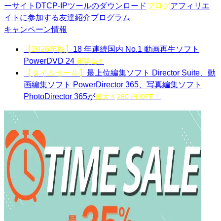
ーサイト
DTCP-IPツールのダウンロード
ブログ
アフィリエ
イトに参加する
友達紹介プログラム
キャンペーン情報
【2026年版】
18 年連続国内 No.1 動画再生ソフト
PowerDVD 24
新発売！
【タイムセール】
最上位編集ソフト Director Suite、動
画編集ソフト PowerDirector 365、写真編集ソフト
PhotoDirector 365が
最大 4,280 円 OFF！