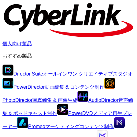
個人向け製品
おすすめ製品
Director Suite
オールインワン クリエイティブスタジオ
PowerDirector
動画編集 & コンテンツ制作
PhotoDirector
写真編集 & 画像生成
AudioDirector
音声編
集 & ポッドキャスト制作
PowerDVD
メディア再生プレ
ーヤー
Promeo
マーケティングコンテンツ制作