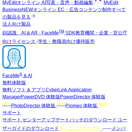
MyEdit
オンライン AI写真・音声・動画編集
MyEdit
Business
NEW
オンライン EC・広告コンテンツ制作
すべて
の製品を見る
法人向け製品
TM
顔認識、AI & AR - FaceMe
SDK
教育機関・企業・官公庁
*
向けライセンス
学生・教職員向け優待販売
®
FaceMe
& AI
無料体験版
無料ソフト & アプリ
CyberLink Application
Manager
PowerDVD 体験版
PowerDirector 体験版
NEW
NEW
NEW
PhotoDirector 体験版
Promeo 体験版
サポート
サポート センター
アップデートパッチのダウンロード
ユー
NEW
ザーガイドのダウンロード
ラーニングセンター
メンバ