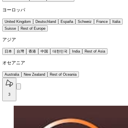
ヨーロッパ
United Kingdom
Deutschland
España
Schweiz
France
Italia
Suisse
Rest of Europe
アジア
日本
台灣
香港
中国
대한민국
India
Rest of Asia
オセアニア
Australia
New Zealand
Rest of Oceania
3