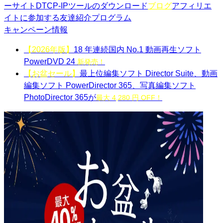
ーサイト
DTCP-IPツールのダウンロード
ブログ
アフィリエ
イトに参加する
友達紹介プログラム
キャンペーン情報
【2026年版】
18 年連続国内 No.1 動画再生ソフト
PowerDVD 24
新発売！
【お盆セール】
最上位編集ソフト Director Suite、動画
編集ソフト PowerDirector 365、写真編集ソフト
PhotoDirector 365が
最大 4,280 円 OFF！