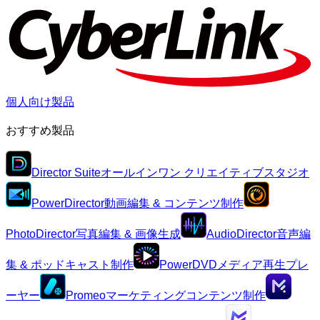
個人向け製品
おすすめ製品
Director Suite
オールインワン クリエイティブスタジオ
PowerDirector
動画編集 & コンテンツ制作
PhotoDirector
写真編集 & 画像生成
AudioDirector
音声編
集 & ポッドキャスト制作
PowerDVD
メディア再生プレ
ーヤー
Promeo
マーケティングコンテンツ制作