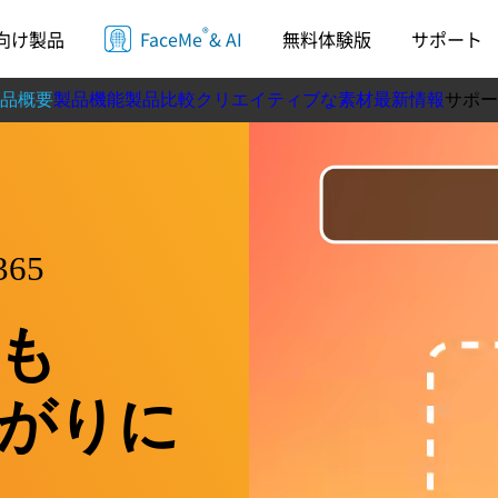
®
向け製品
FaceMe
& AI
無料体験版
サポート
品概要
製品機能
製品比較
クリエイティブな素材
最新情報
サポー
ラー
動作
365
も
がりに