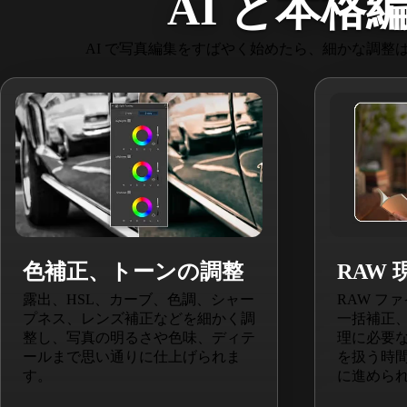
AI と本
AI で写真編集をすばやく始めたら、細かな調
色補正、トーンの調整
RAW
露出、HSL、カーブ、色調、シャー
RAW フ
プネス、レンズ補正などを細かく調
一括補正
整し、写真の明るさや色味、ディテ
理に必要
ールまで思い通りに仕上げられま
を扱う時
す。
に進めら