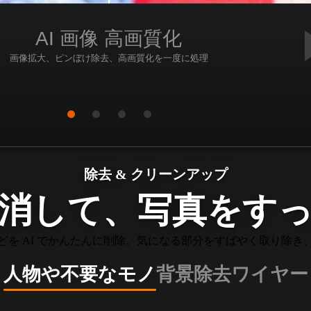
AI 画像 高画質化
画像拡大、ピンぼけ除去、高画質化を一度に処理
除去 & クリーンアップ
消して、写真をす
どを AI でかんたんに削除。気になる部分をすばやく取り除き
人物や不要なモノ
背景除去
ワイヤー