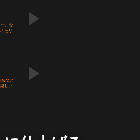
きます。な
成のセリ
有名なア
る楽しい