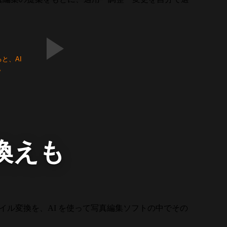
と、AI
。
換えも
ル変換を、AI を使って写真編集ソフトの中でその