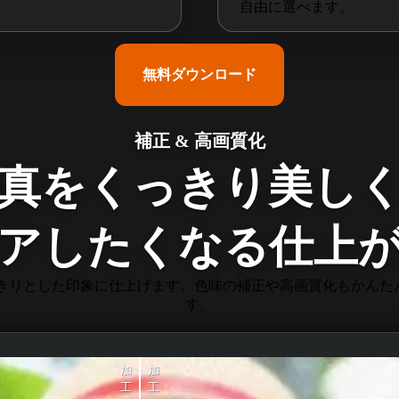
自由に選べます。
無料ダウンロード
補正 & 高画質化
真をくっきり美し
アしたくなる仕上
っきりとした印象に仕上げます。色味の補正や高画質化もかんたん
す。