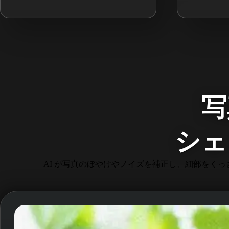
写
シェ
AI が写真のぼやけやノイズを補正し、細部をく