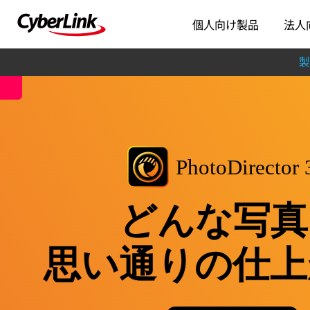
個人向け製品
法人
製
PhotoDirector 
どんな写真
思い通りの仕上