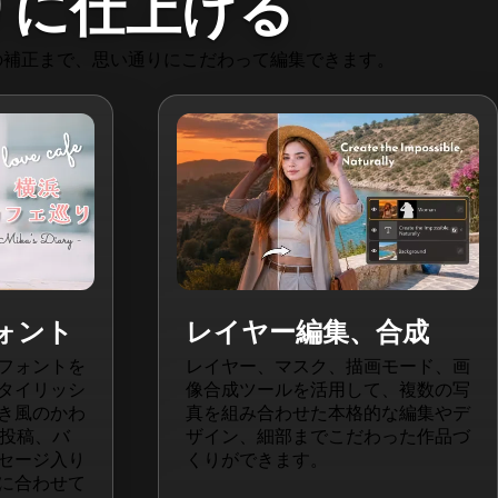
りに仕上げる
の補正まで、思い通りにこだわって編集できます。
ォント
レイヤー編集、合成
フォントを
レイヤー、マスク、描画モード、画
タイリッシ
像合成ツールを活用して、複数の写
き風のかわ
真を組み合わせた本格的な編集やデ
 投稿、バ
ザイン、細部までこだわった作品づ
セージ入り
くりができます。
に合わせて