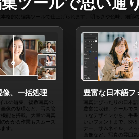
格編集ツールで思い通
整は本格的な編集ツールで仕上げられます。明るさや色味、細部
 現像、一括処理
豊富な日本語フ
ァイルの編集、複数写真の
写真にぴったりの日本語
、画像の整理など、写真管
豊富に収録。クールでス
な機能を搭載。大量の写真
ュなデザインから、手書
間のかかる作業もスムーズ
いいフォントまで、SNS
れます。
ナー、サムネイル、メッ
画像など、写真の雰囲気