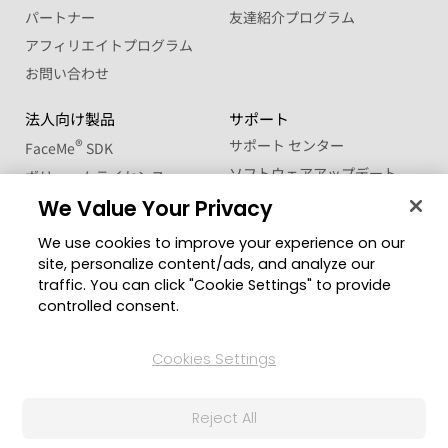
パートナー
友達紹介プログラム
アフィリエイトプログラム
お問い合わせ
法人向け製品
サポート
®
サポート センター
FaceMe
SDK
ソフトウェアアップデート
ボリュームライセンス
ラーニングセンター
学生・教職員向け優待販売
We Value Your Privacy
We use cookies to improve your experience on our
コミュニティー
地域を変更
site, personalize content/ads, and analyze our
CyberLink メンバーサイト
traffic. You can click "Cookie Settings" to provide
ブログ
controlled consent.
公式ソーシャルメディア
Cookies Settings
Reject All
© 2026 CyberLink Corp. 無断複写・複製・転載を禁ず
プライバシーポリシー(個人情報保護について)
利用規約