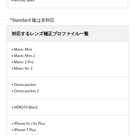
▪ MPEG4, WMV
*
Standard 版は非対応
対応するレンズ補正プロファイル一覧
Mavic Mini
Mavic Mini 2
Mavic 2 Pro
Mavic Air 2
Osmo pocket
Osmo pocket 2
HERO10 Black
iPhone 6s / 6s Plus
iPhone 7 Plus