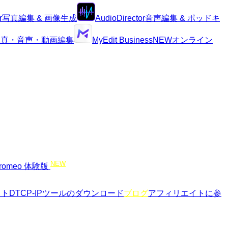
r
写真編集 & 画像生成
AudioDirector
音声編集 & ポッドキ
I写真・音声・動画編集
MyEdit Business
NEW
オンライン
NEW
romeo 体験版
イト
DTCP-IPツールのダウンロード
ブログ
アフィリエイトに参