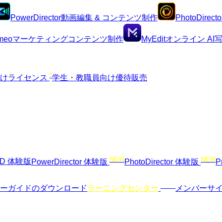
PowerDirector
動画編集 & コンテンツ制作
PhotoDirecto
meo
マーケティングコンテンツ制作
MyEdit
オンライン A
*
向けライセンス
学生・教職員向け優待販売
NEW
NEW
VD 体験版
PowerDirector 体験版
PhotoDirector 体験版
P
NEW
ーガイドのダウンロード
ラーニングセンター
メンバーサ