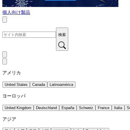
個人向け製品
検索
アメリカ
United States
Canada
Latinoamérica
ヨーロッパ
United Kingdom
Deutschland
España
Schweiz
France
Italia
S
アジア