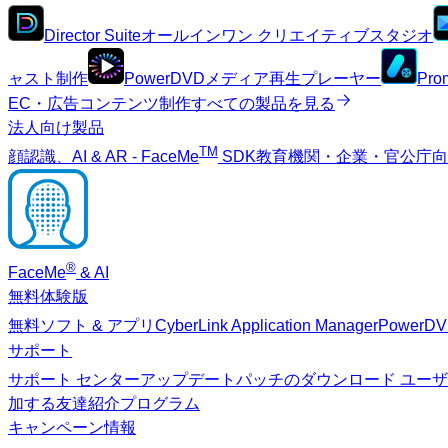
Director Suite
オールインワン クリエイティブスタジオ
ャスト制作
PowerDVD
メディア再生プレーヤー
Pro
EC・広告コンテンツ制作
すべての製品を見る
法人向け製品
TM
顔認識、AI & AR - FaceMe
SDK
教育機関・企業・官公庁
®
FaceMe
& AI
無料体験版
無料ソフト & アプリ
CyberLink Application Manager
PowerD
サポート
サポート センター
アップデートパッチのダウンロード
ユーザ
加する
友達紹介プログラム
キャンペーン情報