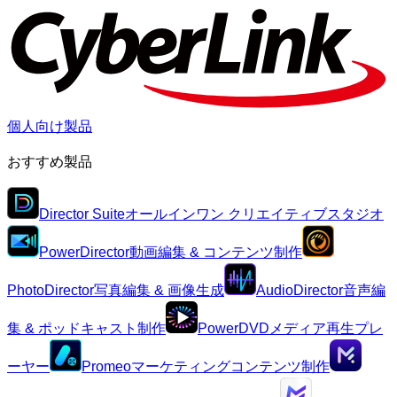
個人向け製品
おすすめ製品
Director Suite
オールインワン クリエイティブスタジオ
PowerDirector
動画編集 & コンテンツ制作
PhotoDirector
写真編集 & 画像生成
AudioDirector
音声編
集 & ポッドキャスト制作
PowerDVD
メディア再生プレ
ーヤー
Promeo
マーケティングコンテンツ制作