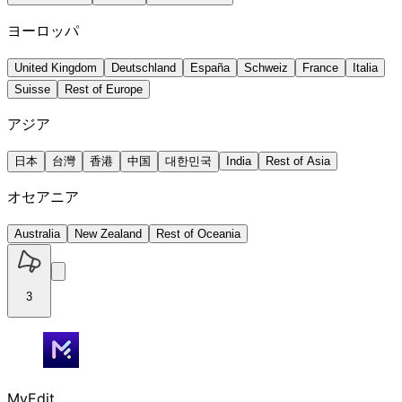
ヨーロッパ
United Kingdom
Deutschland
España
Schweiz
France
Italia
Suisse
Rest of Europe
アジア
日本
台灣
香港
中国
대한민국
India
Rest of Asia
オセアニア
Australia
New Zealand
Rest of Oceania
3
MyEdit