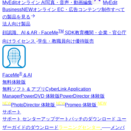
MyEdit
オンライン AI写真・音声・動画編集
MyEdit
Business
NEW
オンライン EC・広告コンテンツ制作
すべて
の製品を見る
法人向け製品
TM
顔認識、AI & AR - FaceMe
SDK
教育機関・企業・官公庁
*
向けライセンス
学生・教職員向け優待販売
®
FaceMe
& AI
無料体験版
無料ソフト & アプリ
CyberLink Application
Manager
PowerDVD 体験版
PowerDirector 体験版
NEW
NEW
NEW
PhotoDirector 体験版
Promeo 体験版
サポート
サポート センター
アップデートパッチのダウンロード
ユー
NEW
ザーガイドのダウンロード
ラーニングセンター
メンバ