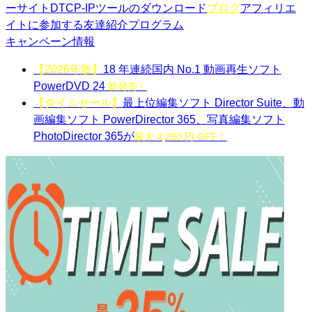
ーサイト
DTCP-IPツールのダウンロード
ブログ
アフィリエ
イトに参加する
友達紹介プログラム
キャンペーン情報
【2026年版】
18 年連続国内 No.1 動画再生ソフト
PowerDVD 24
新発売！
【タイムセール】
最上位編集ソフト Director Suite、動
画編集ソフト PowerDirector 365、写真編集ソフト
PhotoDirector 365が
最大 4,280 円 OFF！