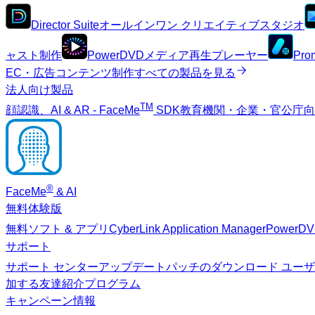
Director Suite
オールインワン クリエイティブスタジオ
ャスト制作
PowerDVD
メディア再生プレーヤー
Pro
EC・広告コンテンツ制作
すべての製品を見る
法人向け製品
TM
顔認識、AI & AR - FaceMe
SDK
教育機関・企業・官公庁
®
FaceMe
& AI
無料体験版
無料ソフト & アプリ
CyberLink Application Manager
PowerD
サポート
サポート センター
アップデートパッチのダウンロード
ユーザ
加する
友達紹介プログラム
キャンペーン情報