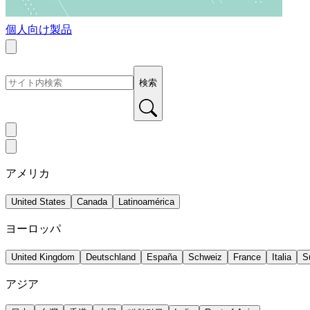
個人向け製品
検索
アメリカ
United States
Canada
Latinoamérica
ヨーロッパ
United Kingdom
Deutschland
España
Schweiz
France
Italia
S
アジア