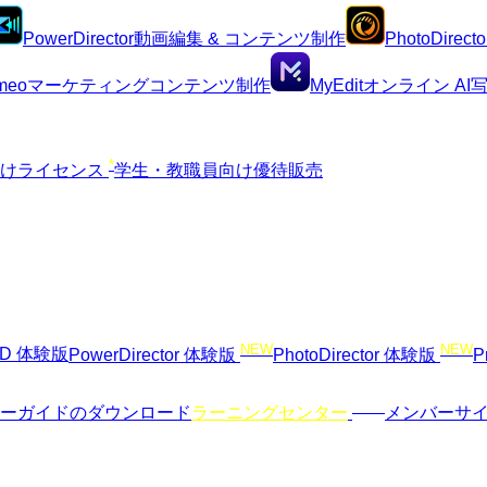
PowerDirector
動画編集 & コンテンツ制作
PhotoDirecto
meo
マーケティングコンテンツ制作
MyEdit
オンライン A
*
向けライセンス
学生・教職員向け優待販売
NEW
NEW
VD 体験版
PowerDirector 体験版
PhotoDirector 体験版
P
NEW
ーガイドのダウンロード
ラーニングセンター
メンバーサ