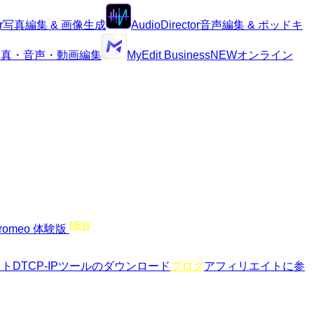
r
写真編集 & 画像生成
AudioDirector
音声編集 & ポッドキ
I写真・音声・動画編集
MyEdit Business
NEW
オンライン
NEW
romeo 体験版
イト
DTCP-IPツールのダウンロード
ブログ
アフィリエイトに参