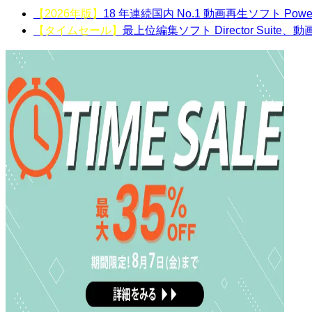
【2026年版】
18 年連続国内 No.1 動画再生ソフト Powe
【タイムセール】
最上位編集ソフト Director Suite、動画