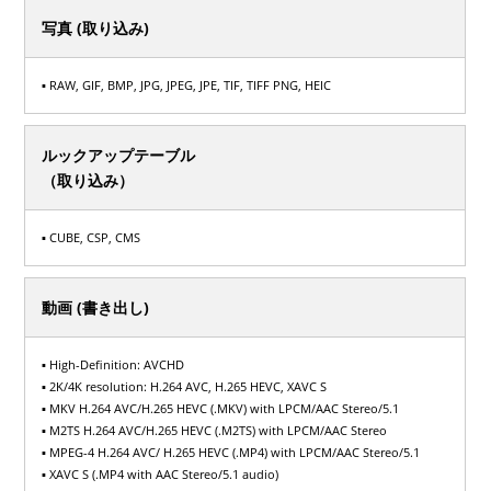
写真 (取り込み)
▪ RAW, GIF, BMP, JPG, JPEG, JPE, TIF, TIFF PNG, HEIC
ルックアップテーブル
（取り込み）
▪ CUBE, CSP, CMS
動画 (書き出し)
▪ High-Definition: AVCHD
▪ 2K/4K resolution: H.264 AVC, H.265 HEVC, XAVC S
▪ MKV H.264 AVC/H.265 HEVC (.MKV) with LPCM/AAC Stereo/5.1
▪ M2TS H.264 AVC/H.265 HEVC (.M2TS) with LPCM/AAC Stereo
▪ MPEG-4 H.264 AVC/ H.265 HEVC (.MP4) with LPCM/AAC Stereo/5.1
▪ XAVC S (.MP4 with AAC Stereo/5.1 audio)