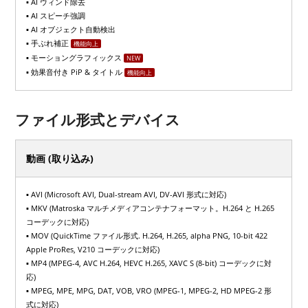
▪ AI ウィンド除去
▪ AI スピーチ強調
▪ AI オブジェクト自動検出
▪ 手ぶれ補正
機能向上
▪ モーショングラフィックス
NEW
▪ 効果音付き PiP & タイトル
機能向上
ファイル形式とデバイス
動画 (取り込み)
▪ AVI (Microsoft AVI, Dual-stream AVI, DV-AVI 形式に対応)
▪ MKV (Matroska マルチメディアコンテナフォーマット。H.264 と H.265
コーデックに対応)
▪ MOV (QuickTime ファイル形式. H.264, H.265, alpha PNG, 10-bit 422
Apple ProRes, V210 コーデックに対応)
▪ MP4 (MPEG-4, AVC H.264, HEVC H.265, XAVC S (8-bit) コーデックに対
応)
▪ MPEG, MPE, MPG, DAT, VOB, VRO (MPEG-1, MPEG-2, HD MPEG-2 形
式に対応)