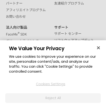
パートナー
友達紹介プログラム
アフィリエイトプログラム
お問い合わせ
法人向け製品
サポート
®
サポート センター
FaceMe
SDK
ソフトウェアアップデート
ボリュームライセンス
ラーニングセンター
We Value Your Privacy
学生・教職員向け優待販売
We use cookies to improve your experience on our
コミュニティー
地域を変更
site, personalize content/ads, and analyze our
CyberLink メンバーサイト
traffic. You can click "Cookie Settings" to provide
ブログ
controlled consent.
公式ソーシャルメディア
Cookies Settings
Reject All
© 2026 CyberLink Corp. 無断複写・複製・転載を禁ず
プライバシーポリシー(個人情報保護について)
利用規約