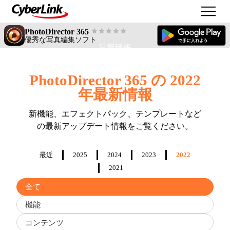
PhotoDirector 365
優秀な写真編集ソフト
最新情報
PhotoDirector 365 の 2022
年最新情報
新機能、エフェクトパック、テンプレートなど
の最新アップデート情報をご覧ください。
最近
2025
2024
2023
2022
2021
Filter
全て
updates
by
機能
type
コンテンツ