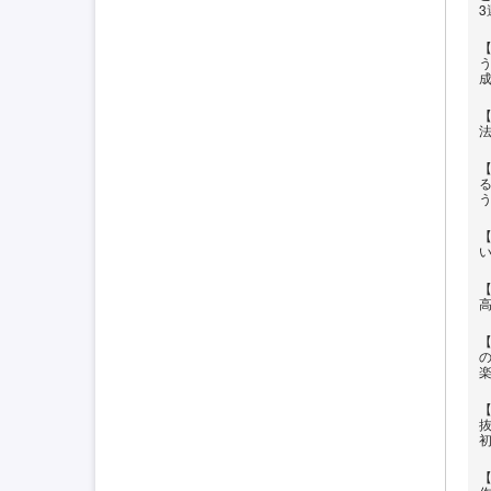
3
成
【
【
【
い
【
【
の
初