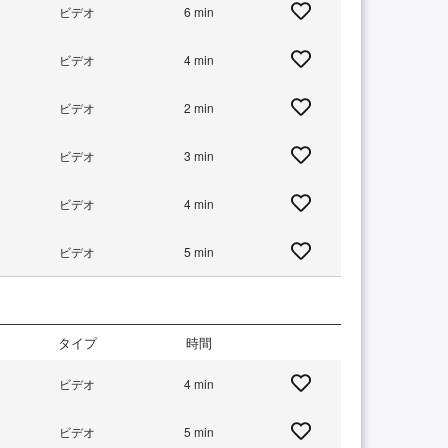
ビデオ
6 min
ビデオ
4 min
ビデオ
2 min
ビデオ
3 min
ビデオ
4 min
ビデオ
5 min
タイプ
時間
ビデオ
4 min
ビデオ
5 min