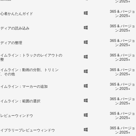
ン.2025+
365 & バージョ
初心者かんたんガイド
ン.2025+
365 & バージョ
メディアの読み込み
ン.2025+
365 & バージョ
メディアの整理
ン.2025+
タイムライン：トラックのレイアウトの
365 & バージョ
調整
ン.2025+
タイムライン：動画の分割、トリミン
365 & バージョ
グ、その他
ン.2025+
365 & バージョ
タイムライン：マーカーの追加
ン.2025+
365 & バージョ
タイムライン：範囲の選択
ン.2025+
365 & バージョ
プレビューウィンドウ
ン.2025+
365 & バージョ
ライブラリープレビューウィンドウ
ン.2025+