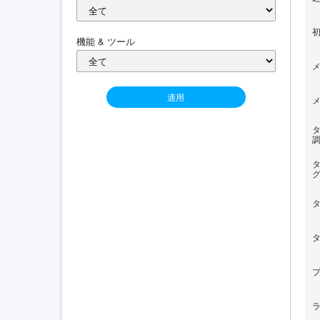
機能 & ツール
適用