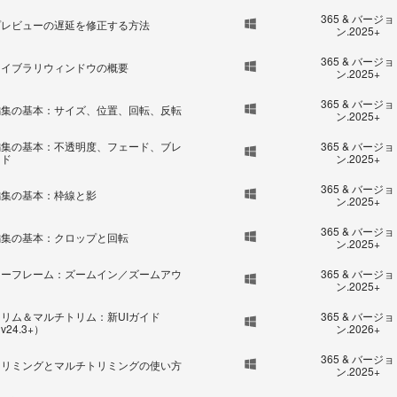
365 & バージョ
プレビューの遅延を修正する方法
ン.2025+
365 & バージョ
ライブラリウィンドウの概要
ン.2025+
365 & バージョ
編集の基本：サイズ、位置、回転、反転
ン.2025+
編集の基本：不透明度、フェード、ブレ
365 & バージョ
ンド
ン.2025+
365 & バージョ
編集の基本：枠線と影
ン.2025+
365 & バージョ
編集の基本：クロップと回転
ン.2025+
キーフレーム：ズームイン／ズームアウ
365 & バージョ
ト
ン.2025+
トリム＆マルチトリム：新UIガイド
365 & バージョ
v24.3+）
ン.2026+
365 & バージョ
トリミングとマルチトリミングの使い方
ン.2025+