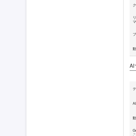
ク
A
A
動
G
こ