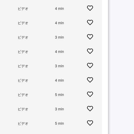
ビデオ
4 min
ビデオ
4 min
ビデオ
3 min
ビデオ
4 min
ビデオ
3 min
ビデオ
4 min
ビデオ
5 min
ビデオ
3 min
ビデオ
5 min