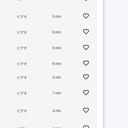
ビデオ
5 min
ビデオ
6 min
ビデオ
6 min
ビデオ
6 min
ビデオ
5 min
ビデオ
7 min
ビデオ
4 min