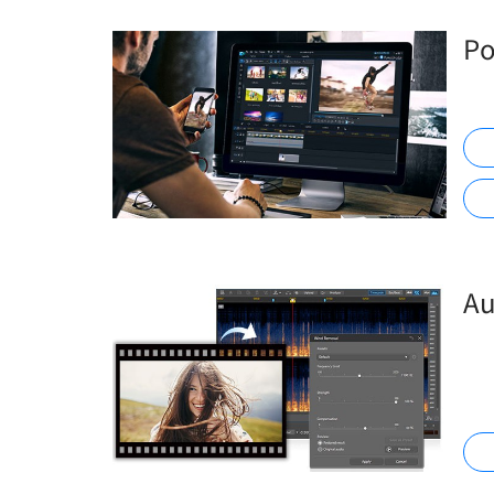
Po
Au