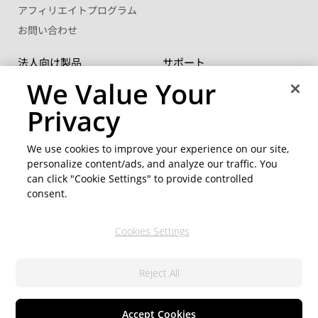
アフィリエイトプログラム
お問い合わせ
法人向け製品
サポート
®
FaceMe
SDK
サポート センター
We Value Your
ボリュームライセンス
ソフトウェアアップデート
Privacy
学生・教職員向け優待販売
ラーニングセンター
We use cookies to improve your experience on our site,
コミュニティー
地域を変更
personalize content/ads, and analyze our traffic. You
CyberLink メンバーサイト
can click "Cookie Settings" to provide controlled
ブログ
consent.
公式ソーシャルメディア
Cookies Settings
Reject All
© 2026 CyberLink Corp. 無断複写・複製・転載を禁ず
プライバシーポリシー(個人情報保護について)
利用規約
Cookie の設定
Accept Cookies