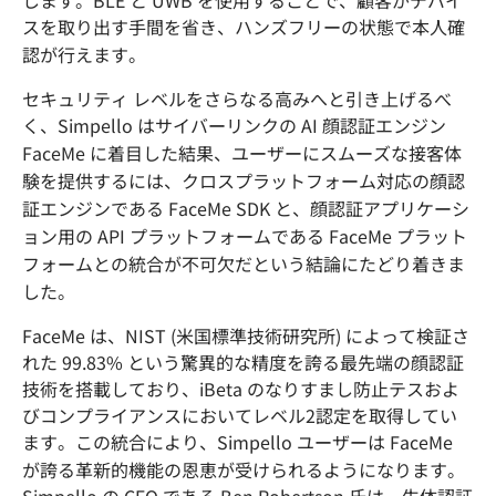
します。BLE と UWB を使用することで、顧客がデバイ
スを取り出す手間を省き、ハンズフリーの状態で本人確
認が行えます。
セキュリティ レベルをさらなる高みへと引き上げるべ
く、Simpello はサイバーリンクの AI 顔認証エンジン
FaceMe に着目した結果、ユーザーにスムーズな接客体
験を提供するには、クロスプラットフォーム対応の顔認
証エンジンである FaceMe SDK と、顔認証アプリケーシ
ョン用の API プラットフォームである FaceMe プラット
フォームとの統合が不可欠だという結論にたどり着きま
した。
FaceMe は、NIST (米国標準技術研究所) によって検証さ
れた 99.83% という驚異的な精度を誇る最先端の顔認証
技術を搭載しており、iBeta のなりすまし防止テスおよ
びコンプライアンスにおいてレベル2認定を取得してい
ます。この統合により、Simpello ユーザーは FaceMe
が誇る革新的機能の恩恵が受けられるようになります。