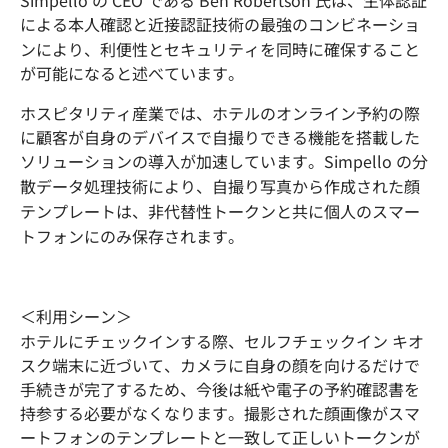
Simpello の CEO である Ben Robertson 氏は、生体認証
による本人確認と近接認証技術の最強のコンビネーショ
ンにより、利便性とセキュリティを同時に確保すること
が可能になると述べています。
ホスピタリティ産業では、ホテルのオンライン予約の際
に顧客が自身のデバイスで自撮りできる機能を搭載した
ソリューションの導入が加速しています。Simpello の分
散データ処理技術により、自撮り写真から作成された顔
テンプレートは、非代替性トークンと共に個人のスマー
トフォンにのみ保存されます。
＜利用シーン＞
ホテルにチェックインする際、セルフチェックイン キオ
スク端末に近づいて、カメラに自身の顔を向けるだけで
手続きが完了するため、今後は紙や電子の予約確認書を
持参する必要がなくなります。撮影された顔画像がスマ
ートフォンのテンプレートと一致して正しいトークンが