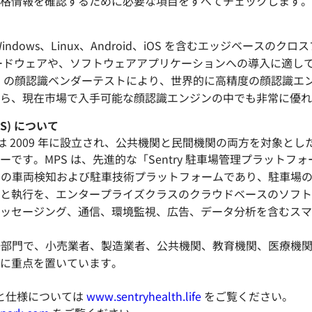
格情報を確認するために必要な項目をすべてチェックします。
ndows、Linux、Android、iOS を含むエッジベースの
 ハードウェアや、ソフトウェアアプリケーションへの導入に適してい
T）の顔認識ベンダーテストにより、世界的に高精度の顔認識エン
ら、現在市場で入手可能な顔認識エンジンの中でも非常に優れ
(MPS) について
vices (MPS) は 2009 年に設立され、公共機関と民間機関の両方
です。MPS は、先進的な「Sentry 駐車場管理プラット
得済みの車両検知および駐車技術プラットフォームであり、駐車場
と執行を、エンタープライズクラスのクラウドベースのソフト
ッセージング、通信、環境監視、広告、データ分析を含むスマ
™ は MPS の一部門で、小売業者、製造業者、公共機関、教育機関、
に重点を置いています。
製品詳細と仕様については
www.sentryhealth.life
をご覧ください。