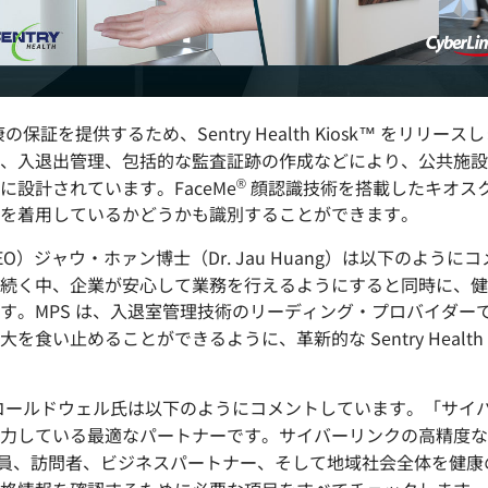
保証を提供するため、Sentry Health Kiosk™ をリ
入退出管理、包括的な監査証跡の作成などにより、公共施設や個人
®
設計されています。FaceMe
顔認識技術を搭載したキオス
を着用しているかどうかも識別することができます。
O）ジャウ・ホァン博士（Dr. Jau Huang）は以下のよう
続く中、企業が安心して業務を行えるようにすると同時に、健
す。MPS は、入退室管理技術のリーディング・プロバイダー
止めることができるように、革新的な Sentry Health Kios
・コールドウェル氏は以下のようにコメントしています。「サイ
している最適なパートナーです。サイバーリンクの高精度な F
sk™ は、従業員、訪問者、ビジネスパートナー、そして地域社会全体