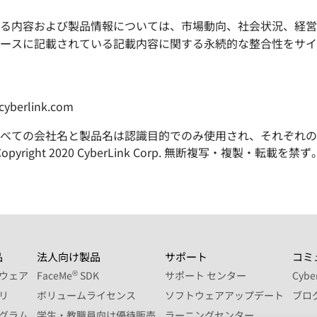
る内容および製品情報については、市場動向、社会状況、経営
ースに記載されている記載内容に関する永続的な整合性をサイ
berlink.com
べての会社名と製品名は認識目的でのみ使用され、それぞれの
Copyright 2020 CyberLink Corp. 無断複写・複製・転載を禁ず
品
法人向け製品
サポート
コミ
®
ウェア
FaceMe
SDK
サポート センター
Cyb
リ
ボリュームライセンス
ソフトウェアアップデート
ブロ
グラム
学生・教職員向け優待販売
ラーニングセンター