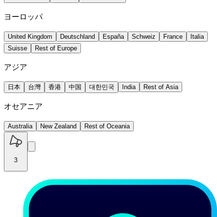
ヨーロッパ
United Kingdom
Deutschland
España
Schweiz
France
Italia
Suisse
Rest of Europe
アジア
日本
台灣
香港
中国
대한민국
India
Rest of Asia
オセアニア
Australia
New Zealand
Rest of Oceania
3