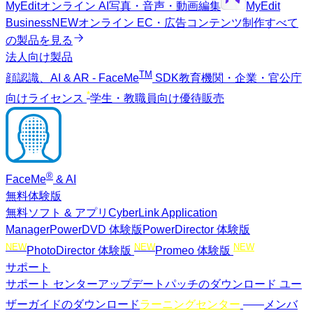
MyEdit
オンライン AI写真・音声・動画編集
MyEdit
Business
NEW
オンライン EC・広告コンテンツ制作
すべて
の製品を見る
法人向け製品
TM
顔認識、AI & AR - FaceMe
SDK
教育機関・企業・官公庁
*
向けライセンス
学生・教職員向け優待販売
®
FaceMe
& AI
無料体験版
無料ソフト & アプリ
CyberLink Application
Manager
PowerDVD 体験版
PowerDirector 体験版
NEW
NEW
NEW
PhotoDirector 体験版
Promeo 体験版
サポート
サポート センター
アップデートパッチのダウンロード
ユー
NEW
ザーガイドのダウンロード
ラーニングセンター
メンバ