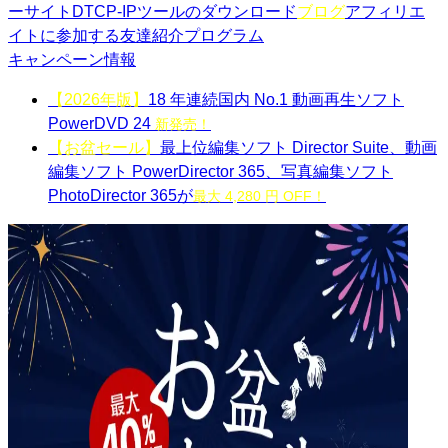
ーサイト
DTCP-IPツールのダウンロード
ブログ
アフィリエ
イトに参加する
友達紹介プログラム
キャンペーン情報
【2026年版】
18 年連続国内 No.1 動画再生ソフト
PowerDVD 24
新発売！
【お盆セール】
最上位編集ソフト Director Suite、動画
編集ソフト PowerDirector 365、写真編集ソフト
PhotoDirector 365が
最大 4,280 円 OFF！