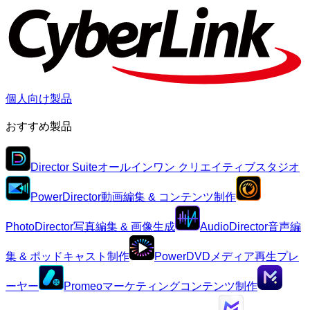
個人向け製品
おすすめ製品
Director Suite
オールインワン クリエイティブスタジオ
PowerDirector
動画編集 & コンテンツ制作
PhotoDirector
写真編集 & 画像生成
AudioDirector
音声編
集 & ポッドキャスト制作
PowerDVD
メディア再生プレ
ーヤー
Promeo
マーケティングコンテンツ制作