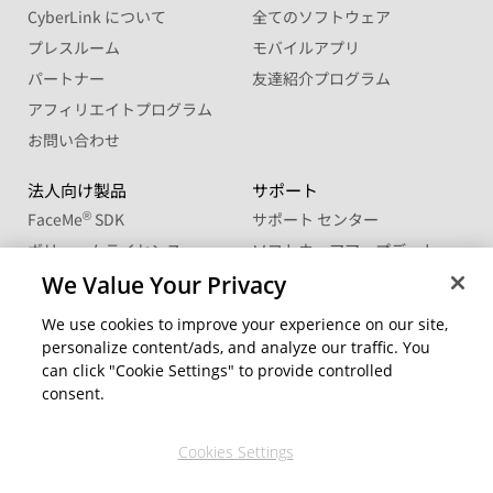
CyberLink について
全てのソフトウェア
プレスルーム
モバイルアプリ
パートナー
友達紹介プログラム
アフィリエイトプログラム
お問い合わせ
法人向け製品
サポート
®
FaceMe
SDK
サポート センター
ボリュームライセンス
ソフトウェアアップデート
学生・教職員向け優待販売
We Value Your Privacy
ラーニングセンター
We use cookies to improve your experience on our site,
コミュニティー
地域を変更
personalize content/ads, and analyze our traffic. You
CyberLink メンバーサイト
can click "Cookie Settings" to provide controlled
ブログ
consent.
公式ソーシャルメディア
Cookies Settings