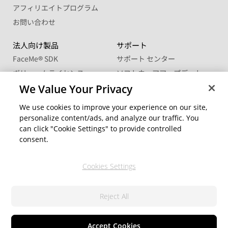
アフィリエイトプログラム
お問い合わせ
法人向け製品
サポート
FaceMe
®
SDK
サポート センター
ボリュームライセンス
ソフトウェアアップデート
学生・教職員向け優待販売
ラーニングセンター
We Value Your Privacy
We use cookies to improve your experience on our site,
コミュニティー
地域を変更
personalize content/ads, and analyze our traffic. You
CyberLink メンバーサイト
can click "Cookie Settings" to provide controlled
ブログ
consent.
公式ソーシャルメディア
Cookies Settings
Reject All
© 2026 CyberLink Corp. 無断複写・複製・転載を禁ず
プライバシーポリシー(個人情報保護について)
利用規約
Cookie の設定
Accept Cookies