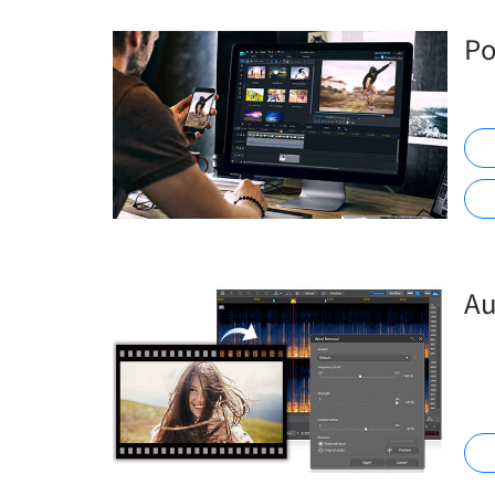
Po
Au