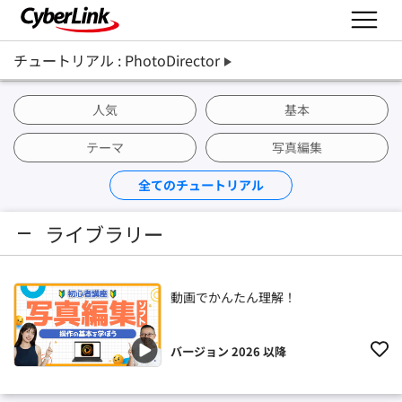
チュートリアル : PhotoDirector
人気
基本
テーマ
写真編集
全てのチュートリアル
ライブラリー
動画でかんたん理解！
バージョン 2026 以降