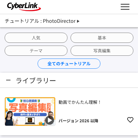
チュートリアル : PhotoDirector
人気
基本
テーマ
写真編集
全てのチュートリアル
ライブラリー
動画でかんたん理解！
バージョン 2026 以降