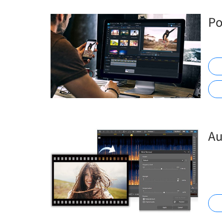
Po
Au