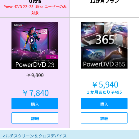
Ultra
12か月プラン
PowerDVD 22-23 Ultra ユーザーのみ
対象
￥9,800
￥5,940
￥7,840
1 か月あたり
￥495
購入
購入
詳細
詳細
マルチスクリーン & クロスデバイス