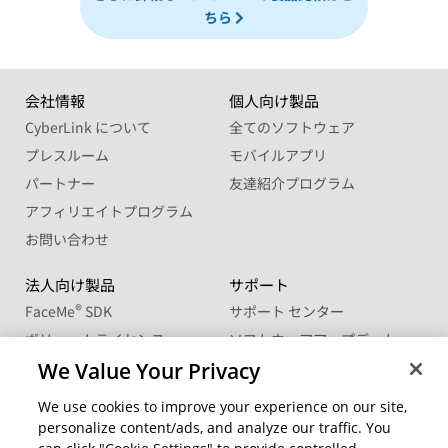
ちら
会社情報
個人向け製品
CyberLink について
全てのソフトウェア
プレスルーム
モバイルアプリ
パートナー
友達紹介プログラム
アフィリエイトプログラム
お問い合わせ
法人向け製品
サポート
®
FaceMe
SDK
サポート センター
ボリュームライセンス
ソフトウェアアップデート
We Value Your Privacy
学生・教職員向け優待販売
ラーニングセンター
We use cookies to improve your experience on our site,
コミュニティー
地域を変更
personalize content/ads, and analyze our traffic. You
CyberLink メンバーサイト