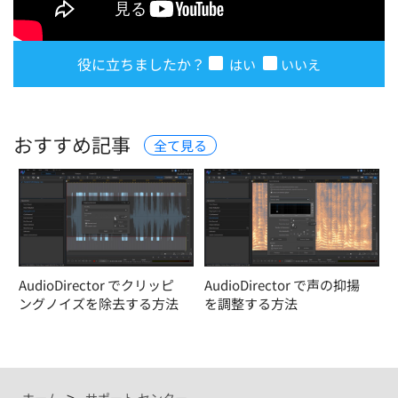
役に立ちましたか？
はい
いいえ
おすすめ記事
全て見る
AudioDirector でクリッピ
AudioDirector で声の抑揚
ングノイズを除去する方法
を調整する方法