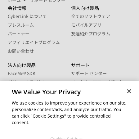
ホーム
サポート センター
会社情報
個人向け製品
CyberLink について
全てのソフトウェア
プレスルーム
モバイルアプリ
パートナー
友達紹介プログラム
アフィリエイトプログラム
お問い合わせ
法人向け製品
サポート
FaceMe
®
SDK
サポート センター
ボリュームライセンス
ソフトウェアアップデート
We Value Your Privacy
学生・教職員向け優待販売
ラーニングセンター
We use cookies to improve your experience on our site,
コミュニティー
地域を変更
personalize content/ads, and analyze our traffic. You
CyberLink メンバーサイト
can click "Cookie Settings" to provide controlled
ブログ
consent.
公式ソーシャルメディア
Cookies Settings