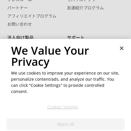
パートナー
友達紹介プログラム
アフィリエイトプログラム
お問い合わせ
法人向け製品
サポート
®
FaceMe
SDK
サポート センター
We Value Your
ボリュームライセンス
ソフトウェアアップデート
Privacy
学生・教職員向け優待販売
ラーニングセンター
We use cookies to improve your experience on our site,
コミュニティー
地域を変更
personalize content/ads, and analyze our traffic. You
CyberLink メンバーサイト
can click "Cookie Settings" to provide controlled
ブログ
consent.
公式ソーシャルメディア
Cookies Settings
Reject All
© 2026 CyberLink Corp. 無断複写・複製・転載を禁ず