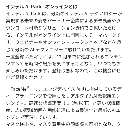
インテル AI Park - オンラインとは
インテル AI Park は、最新のインテル AI テクノロジーが
実現する未来の姿をパートナー企業によるデモ動画やダ
ウンロード可能なソリューション資料でご覧いただけ
る、インテルがオンライン上に開園したテーマパークで
す。ウェビナーやオンライン・ワークショップなどを通
じて最新の AI テクノロジーに触れていただけます。
一度登録いただければ、12 月までに追加されるコンテン
ツすべてを時間や場所を気にすることなく、いつでもお
楽しみいただけます。登録は無料なので、この機会にぜ
ひご登録ください。
®
「FaceMe
」は、エッジデバイス向けに提供しているデ
ィープラーニングを使用したリアルタイムAI顔認識エン
ジンです。高速な認識速度（０.2秒以下）と高い認識精
度、広い認識範囲を画像処理による最適化と最新のAIエ
ンジンで実現しています。
マスク検出や、マスク着用中の顔認識も可能となり、ウ