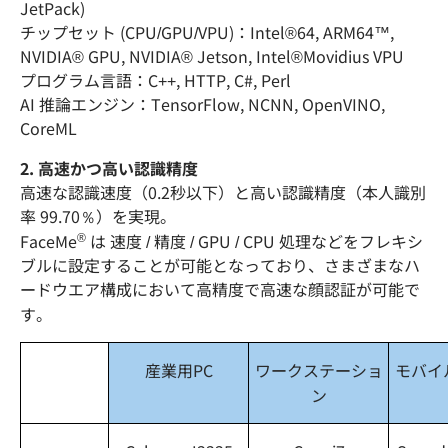
JetPack)
チップセット (CPU/GPU/VPU)：Intel®64, ARM64™,
NVIDIA® GPU, NVIDIA® Jetson, Intel®Movidius VPU
プログラム言語：C++, HTTP, C#, Perl
AI 推論エンジン：TensorFlow, NCNN, OpenVINO,
CoreML
2. 高速かつ高い認識精度
高速な認識速度（0.2秒以下）と高い認識精度（本人識別
率 99.70％）を実現。
®
FaceMe
は 速度 / 精度 / GPU / CPU 処理などをフレキシ
ブルに設定することが可能となっており、さまざまなハ
ードウエア構成において高精度で高速な顔認証が可能で
す。
産業用PC
ワークステーショ
モバイ
ン