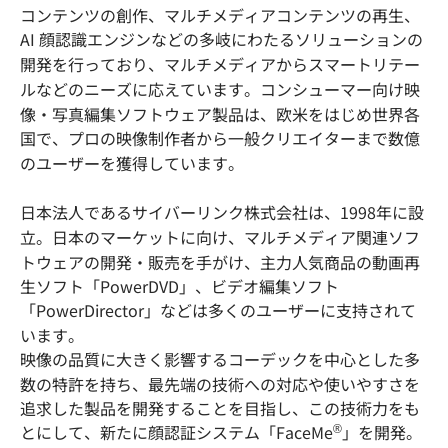
コンテンツの創作、マルチメディアコンテンツの再生、
AI 顔認識エンジンなどの多岐にわたるソリューションの
開発を行っており、マルチメディアからスマートリテー
ルなどのニーズに応えています。コンシューマー向け映
像・写真編集ソフトウェア製品は、欧米をはじめ世界各
国で、プロの映像制作者から一般クリエイターまで数億
のユーザーを獲得しています。
日本法人であるサイバーリンク株式会社は、1998年に設
立。日本のマーケットに向け、マルチメディア関連ソフ
トウェアの開発・販売を手がけ、主力人気商品の動画再
生ソフト「PowerDVD」、ビデオ編集ソフト
「PowerDirector」などは多くのユーザーに支持されて
います。
映像の品質に大きく影響するコーデックを中心とした多
数の特許を持ち、最先端の技術への対応や使いやすさを
追求した製品を開発することを目指し、この技術力をも
®
とにして、新たに顔認証システム「FaceMe
」を開発。