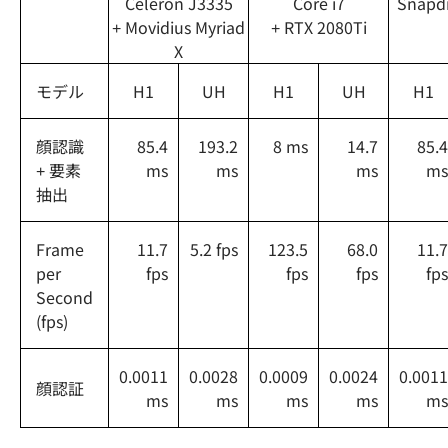
Celeron J3335
Core i7
Snapd
+ Movidius Myriad
+ RTX 2080Ti
X
モデル
H1
UH
H1
UH
H1
顔認識
85.4
193.2
8 ms
14.7
85.4
+ 要素
ms
ms
ms
ms
抽出
Frame
11.7
5.2 fps
123.5
68.0
11.7
per
fps
fps
fps
fps
Second
(fps)
0.0011
0.0028
0.0009
0.0024
0.0011
顔認証
ms
ms
ms
ms
ms