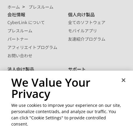
ホーム
プレスルーム
会社情報
個人向け製品
CyberLink について
全てのソフトウェア
プレスルーム
モバイルアプリ
パートナー
友達紹介プログラム
アフィリエイトプログラム
お問い合わせ
法人向け製品
サポート
®
FaceMe
SDK
サポート センター
We Value Your
ボリュームライセンス
ソフトウェアアップデート
Privacy
学生・教職員向け優待販売
ラーニングセンター
We use cookies to improve your experience on our site,
コミュニティー
地域を変更
personalize content/ads, and analyze our traffic. You
CyberLink メンバーサイト
can click "Cookie Settings" to provide controlled
ブログ
consent.