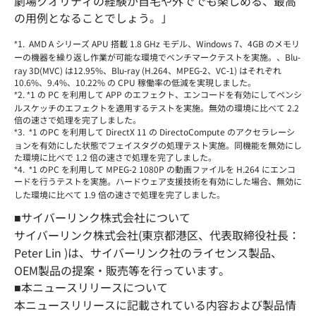
劇場クオリティの経験が自宅や外ででも楽しめる、最高
の用例となることでしょう。｣
*1. AMD A シリーズ APU 搭載 1.8 GHz モデル、Windows 7、4GB のメモリ
ーの機器を繰り返し作業が可能な環境でベンチマークテストを実施。、Blu-
ray 3D(MVC) は12.95%、Blu-ray (H.264、MPEG-2、VC-1) はそれぞれ
10.6%、9.4%、10.22% の CPU 稼働率の低減を実現しました。
*2. *1 の PC を利用して APP のエフェクト、エンコードを有効にしてペンシ
ルスケッチのエフェクトを適用するテストを実施。無効の環境に比べて 2.2
倍の速さで処理を完了しました。
*3. *1 のPC を利用して DirectX 11 の DirectoCompute のアクセラレーシ
ョンを有効にした状態でフェイスタグの処理テスト実施。同機能を無効にし
た環境に比べで 1.2 倍の速さで処理を完了しました。
*4. *1 のPC を利用して MPEG-2 1080P の動画ファイルを H.264 にエンコ
ードを行うテストを実施。ハードウェア支援技術を有効にした場合、無効に
した環境に比べて 1.9 倍の速さで処理を完了しました。
■サイバーリンク株式会社について
サイバーリンク株式会社(東京都港区、代表取締役社長：
Peter Lin )は、サイバーリンク社のライセンス製品、
OEM製品の提案・販売等を行っています。
■本ニュースリリースについて
本ニュースリリースに記載されている内容および製品情