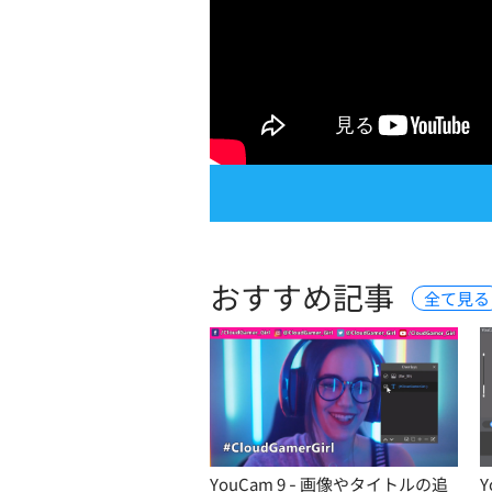
おすすめ記事
全て見る
YouCam 9 - 画像やタイトルの追
Y