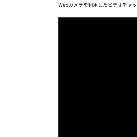
Webカメラを利用したビデオチャ