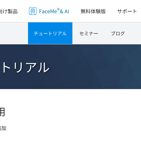
®
向け製品
FaceMe
& AI
無料体験版
サポート
チュートリアル
セミナー
ブログ
ートリアル
用
追加