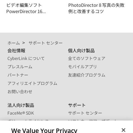
ビデオ編集ソフト
PhotoDirector 8 写真の失敗
PowerDirector 16…
例と改善するコツ
ホーム
サポート センター
会社情報
個人向け製品
CyberLink について
全てのソフトウェア
プレスルーム
モバイルアプリ
パートナー
友達紹介プログラム
アフィリエイトプログラム
お問い合わせ
法人向け製品
サポート
FaceMe
®
SDK
サポート センター
ボリュームライセンス
ソフトウェアアップデート
学生・教職員向け優待販売
ラーニングセンター
We Value Your Privacy