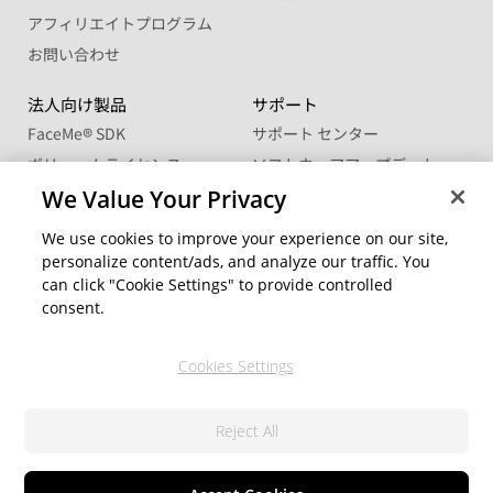
アフィリエイトプログラム
お問い合わせ
法人向け製品
サポート
FaceMe
®
SDK
サポート センター
ボリュームライセンス
ソフトウェアアップデート
学生・教職員向け優待販売
ラーニングセンター
We Value Your Privacy
We use cookies to improve your experience on our site,
コミュニティー
地域を変更
personalize content/ads, and analyze our traffic. You
CyberLink メンバーサイト
can click "Cookie Settings" to provide controlled
ブログ
consent.
公式ソーシャルメディア
Cookies Settings
Reject All
© 2026 CyberLink Corp. 無断複写・複製・転載を禁ず
プライバシーポリシー(個人情報保護について)
利用規約
Cookie の設定