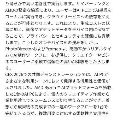
り滑らかで高い応答性で実行します。サイバーリンクと
AMDの緊密な協業により、ユーザーはAI PC上でAI処理を
ローカルに実行でき、クラウドサービスへの依存を抑え
ることが可能となります。これにより、生成コストの低
減に加え、画像やアセットデータをデバイス内に保持す
ることで、プライバシーとセキュリティの確保にも貢献
します。こうしたオンデバイスAIの強みを活かし、
PhotoDirectorおよびPromeoは、高効率かつリアルタイ
ムなAI制作ワークフローを提供し、クリエイターやビジ
ネスユーザーに柔軟で信頼性の高いAI体験をもたらしま
す。
CES 2026での共同デモンストレーションでは、AI PCが
さまざまな利用シーンにおいて発揮する汎用性と価値が
示されました。AMD Ryzen™ AIプラットフォームを搭載
した1台のAI PCにより、個人のクリエイティブ作業から
業務用途までをシームレスに切り替えることができ、着
想から成果物の完成までの一連のワークフローを1台で
完結できる点が、複数用途に対応する柔軟性と実用性を