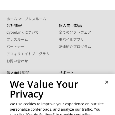
ホーム
プレスルーム
会社情報
個人向け製品
CyberLink について
全てのソフトウェア
プレスルーム
モバイルアプリ
パートナー
友達紹介プログラム
アフィリエイトプログラム
お問い合わせ
法人向け製品
サポート
®
FaceMe
SDK
サポート センター
We Value Your
ボリュームライセンス
ソフトウェアアップデート
Privacy
学生・教職員向け優待販売
ラーニングセンター
We use cookies to improve your experience on our site,
コミュニティー
地域を変更
personalize content/ads, and analyze our traffic. You
CyberLink メンバーサイト
can click "Cookie Settings" to provide controlled