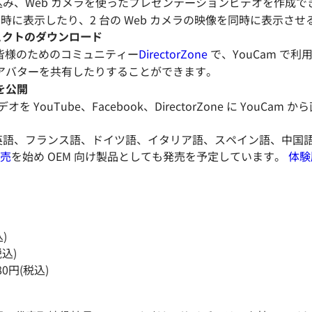
を取り込み、Web カメラを使ったプレゼンテーションビデオを作
同時に表示したり、2 台の Web カメラの映像を同時に表示さ
エフェクトのダウンロード
ーの皆様のためのコミュニティー
DirectorZone
で、YouCam で
アバターを共有したりすることができます。
を公開
オを YouTube、Facebook、DirectorZone に YouC
始め、英語、フランス語、ドイツ語、イタリア語、スペイン語、中国
売
を始め OEM 向け製品としても発売を予定しています。
体験
込)
税込)
80円(税込)