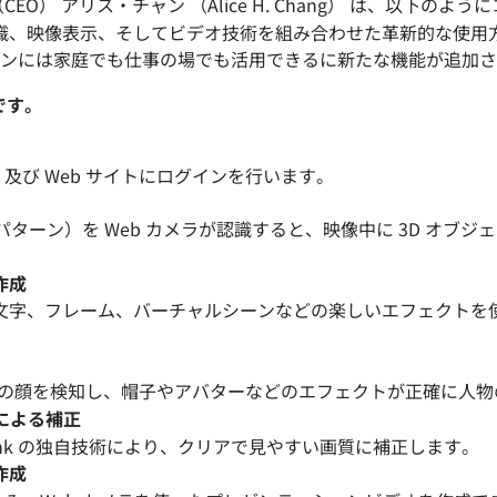
O） アリス・チャン （Alice H. Chang） は、以下のよ
メラ、顔認識、映像表示、そしてビデオ技術を組み合わせた革新的な
ンには家庭でも仕事の場でも活用できるに新たな機能が追加さ
です。
s 及び Web サイトにログインを行います。
（パターン）を Web カメラが認識すると、映像中に 3D オ
作成
文字、フレーム、バーチャルシーンなどの楽しいエフェクトを
人物の顔を検知し、帽子やアバターなどのエフェクトが正確に人
ジーによる補正
rLink の独自技術により、クリアで見やすい画質に補正します。
作成