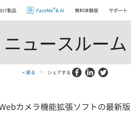
®
サポート
向け製品
FaceMe
& AI
無料体験版
ニュースルーム
< 戻る
|
シェアする
ebカメラ機能拡張ソフトの最新版「Y