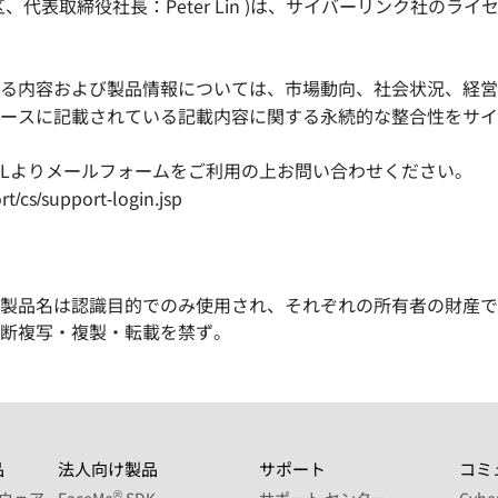
代表取締役社長：Peter Lin )は、サイバーリンク社のラ
る内容および製品情報については、市場動向、社会状況、経営
ースに記載されている記載内容に関する永続的な整合性をサイ
RLよりメールフォームをご利用の上お問い合わせください。
rt/cs/support-login.jsp
製品名は認識目的でのみ使用され、それぞれの所有者の財産で
 Corp. 無断複写・複製・転載を禁ず。
品
法人向け製品
サポート
コミ
®