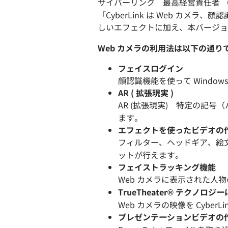
サイバーリンク 最高経営責任者 （CE
「CyberLink は Web カ
しいエフェクトに加え、本バージョ
Web カメラの利用法は以下の通り
フェイスログイン
顔認識機能を使って Window
AR ( 拡張現実 )
AR (拡張現実) 特定の記号
ます。
エフェクトを使ったビデオの
フィルター、ヘッドギア、絵
ットが行えます。
フェイストラッキング機能
Web カメラに表示された
TrueTheater® テクノロ
Web カメラの映像を Cybe
プレゼンテーションビデオの