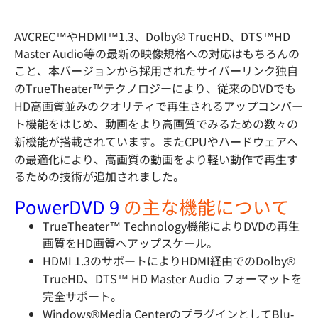
AVCREC™やHDMI™1.3、Dolby® TrueHD、DTS™HD
Master Audio等の最新の映像規格への対応はもちろんの
こと、本バージョンから採用されたサイバーリンク独自
のTrueTheater™テクノロジーにより、従来のDVDでも
HD高画質並みのクオリティで再生されるアップコンバー
ト機能をはじめ、動画をより高画質でみるための数々の
新機能が搭載されています。またCPUやハードウェアへ
の最適化により、高画質の動画をより軽い動作で再生す
るための技術が追加されました。
PowerDVD 9
の主な機能について
TrueTheater™ Technology機能によりDVDの再生
画質をHD画質へアップスケール。
HDMI 1.3のサポートによりHDMI経由でのDolby®
TrueHD、DTS™ HD Master Audio フォーマットを
完全サポート。
Windows®Media CenterのプラグインとしてBlu-