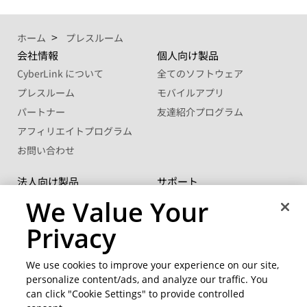
ホーム
プレスルーム
会社情報
個人向け製品
CyberLink について
全てのソフトウェア
プレスルーム
モバイルアプリ
パートナー
友達紹介プログラム
アフィリエイトプログラム
お問い合わせ
法人向け製品
サポート
®
FaceMe
SDK
サポート センター
We Value Your
ボリュームライセンス
ソフトウェアアップデート
Privacy
学生・教職員向け優待販売
ラーニングセンター
We use cookies to improve your experience on our site,
コミュニティー
地域を変更
personalize content/ads, and analyze our traffic. You
CyberLink メンバーサイト
can click "Cookie Settings" to provide controlled
ブログ