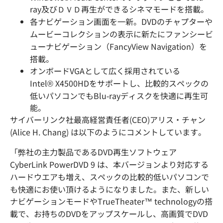
ray及びＤＶＤ再生ができるシネマモードを搭載。
各ナビゲーション画面を一新。DVDのチャプターや
ムービーコレクションの表示に新たにファンシービ
ューナビゲーション（FancyView Navigation）を
搭載。
オンボードVGAとして広く採用されている
Intel® X4500HDをサポートし、比較的スペックの
低いパソコンでもBlu-rayディスクを快適に再生可
能。
サイバーリンク社最高経営責任者(CEO)アリス・チャン
(Alice H. Chang) は以下のようにコメントしています。
「弊社の主力製品であるDVD再生ソフトウェア
CyberLink PowerDVD 9 は、本バージョンより対応する
ハードウエアも増え、スペックの比較的低いパソコンで
も快適にお使い頂けるようになりました。また、新しい
ナビゲーションモードやTrueTheater™ technologyの搭
載で、お持ちのDVDをアップスケールし、高画質でDVD